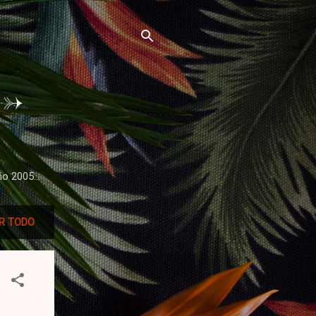
->
o 2005...
R TODO