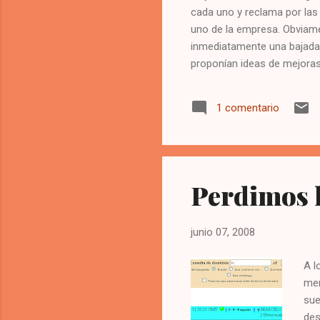
cada uno y reclama por las
uno de la empresa. Obviamen
inmediatamente una bajada 
proponían ideas de mejoras
Que revisar el riesgo, el so
no tuviéramos nada que hac
1 comentario
Yo callé, y hasta creo que 
dieron ganas de apoyar con 
mí, sino más bien por la gen
que es cada vez más excazo
Perdimos k
junio 07, 2008
A l
men
sue
des