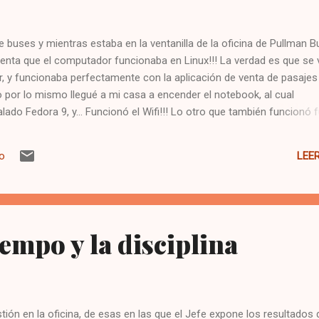
e buses y mientras estaba en la ventanilla de la oficina de Pullman B
enta que el computador funcionaba en Linux!!! La verdad es que se 
, y funcionaba perfectamente con la aplicación de venta de pasajes
o por lo mismo llegué a mi casa a encender el notebook, al cual
alado Fedora 9, y... Funcionó el Wifi!!! Lo otro que también funcionó 
como el cubo 3d... O sea, 2 y hasta 3 puntos buenos para linux en un
 Inspiron 6400
LEE
io
iempo y la disciplina
ión en la oficina, de esas en las que el Jefe expone los resultados 