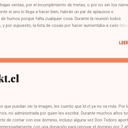
 bajas ventas, por el incumplimiento de metas, o por no ser los núm
te si uno lo llega a hacer bien, habrán un par de aplausos e
de humos porque falta cualquier cosa. Durante la reunión todos
, y por supuesto, la lista de cosas por hacer aumentaba a cada minu
bregiro, vender, llamar por fono, gestionar las campañas, etc etc... c
er. Por ahí las personas que menos esperaba yo, salieron en mi de
LEE
las traicioné al no apoyarlas, pero más que apoyar en una reunión m
mi trabajo, así que espero hacerlo cada día mejor. No por el jefe ni 
te que quiero y por los que me apoyan. El título de este post refleja 
. E...
t.cl
os que puedan ver la imagen, les cuento que kt.cl ya no va más. Por l
os, no administrada por quien les escribe. Durante muchos años tu
rte de contar con ese dominio, incluso alguna vez Don Tedoro apor
interesadamente con una donación para renovar el dominio por 2 a