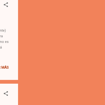
nte)
ra
 no es
tá
R MÁS