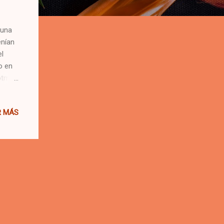
 una
enían
l
o en
tmail.
a unos
 y la
R MÁS
 y
que
 que
uen