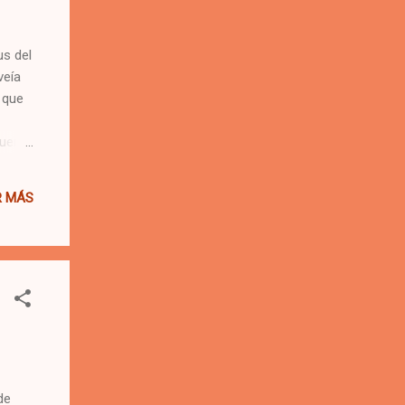
us del
veía
 que
fueron
R MÁS
de