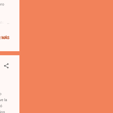
ero
to.
omo si
fensa.
R MÁS
e
por
algo
o
ve la
tó
ños