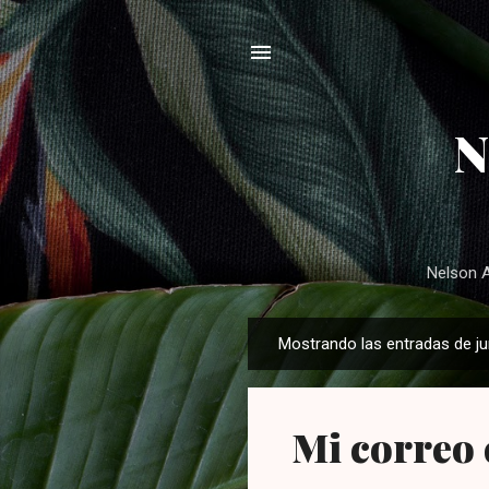
N
Nelson A
Mostrando las entradas de ju
E
n
t
Mi correo 
r
a