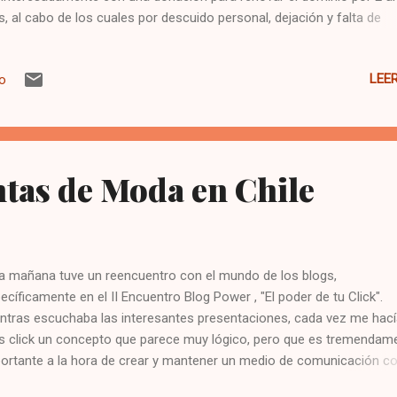
, al cabo de los cuales por descuido personal, dejación y falta de
ursos, perdí la renovación. Hace algunas semanas quise retomar el
inio, pero 2 personas más lo habían inscrito. Finalmente alguien qu
LEE
io
ozco canceló la renovación y me ganó. Yo no quise entrar en dispu
que en realidad ya me da lo mismo. El valor del dominio o de la pági
 tanto el nombre, sino más bien los contenidos e ideas que se gest
alrededor. Quizás la marca se pudo instalar en el colectivo de sus
iguos visitantes, pero no pienso hacer nada por recuperar el nic. Si a
tas de Moda en Chile
ere lucrar con el nombre, que lo haga, y si le quieren dar mejor uso, 
gro. Por ahora sólo les puedo comentar qu...
a mañana tuve un reencuentro con el mundo de los blogs,
ecíficamente en el II Encuentro Blog Power , "El poder de tu Click".
ntras escuchaba las interesantes presentaciones, cada vez me hac
 click un concepto que parece muy lógico, pero que es tremendam
ortante a la hora de crear y mantener un medio de comunicación 
blog. "Lo primero que hay que tener claro, es a quién te quieres dirigir