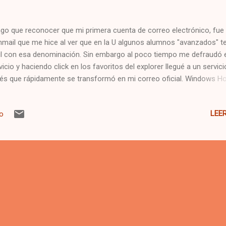
go que reconocer que mi primera cuenta de correo electrónico, fue
inmail que me hice al ver que en la U algunos alumnos "avanzados" t
l con esa denominación. Sin embargo al poco tiempo me defraudó e
vicio y haciendo click en los favoritos del explorer llegué a un servici
lés que rápidamente se transformó en mi correo oficial. Windows Ho
e nuevo correo, se ha convertido en mi cuenta oficial desde hace y
ños, quizás más, y aunque posteriormente la abandoné como correo
LEE
io
é sólo para entrar al messenger, nunca la quise borrar por su historia
que todos mis contactos la tenían. Los poquitos mb de capacidad 
ía cuando apareció gmail, me hicieron migrar al correo de google, el
transformó rápidamente en mi proveedor oficial para enviar y recibir
reos personales por internet. A pesar de lo anterior, mis amigos sig
iendo más a mano la cuenta de hotmail, posiblemente porque está
anchada con el msn, y hoy, ...