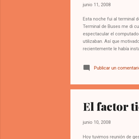
junio 11, 2008
Esta noche fui al terminal d
Terminal de Buses me di cu
espectacular el computador
utilizaban. Así que motivad
recientemente le había inst
los efectos de escritorio, 
mismo día. Mi pc es un Dell
Publicar un comentar
El factor t
junio 10, 2008
Hoy tuvimos reunión de gest