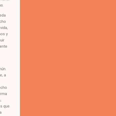
as.
ueda
ucho
vida,
nos y
uir
iente
mún.
e, a
echo
orma
,
os que
a