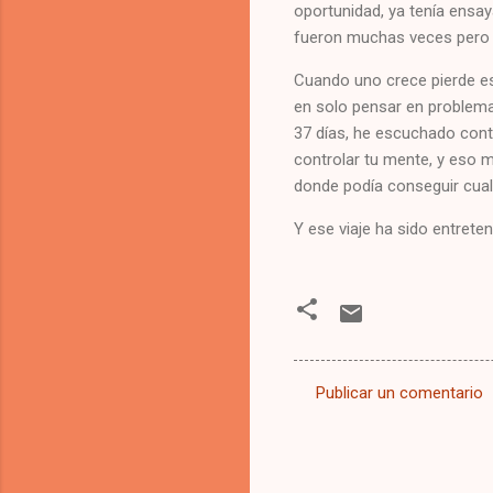
oportunidad, ya tenía ensa
fueron muchas veces pero c
Cuando uno crece pierde es
en solo pensar en problema
37 días, he escuchado conte
controlar tu mente, y eso m
donde podía conseguir cual
Y ese viaje ha sido entreten
Publicar un comentario
C
o
m