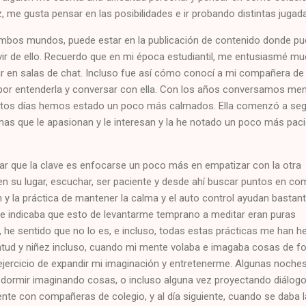
 me gusta pensar en las posibilidades e ir probando distintas jugad
 ambos mundos, puede estar en la publicación de contenido donde p
ivir de ello. Recuerdo que en mi época estudiantil, me entusiasmé m
par en salas de chat. Incluso fue así cómo conocí a mi compañera de 
por entenderla y conversar con ella. Con los años conversamos me
tos días hemos estado un poco más calmados. Ella comenzó a seg
mas que le apasionan y le interesan y la he notado un poco más pac
ar que la clave es enfocarse un poco más en empatizar con la otra
n su lugar, escuchar, ser paciente y desde ahí buscar puntos en co
 y la práctica de mantener la calma y el auto control ayudan bastant
e indicaba que esto de levantarme temprano a meditar eran puras
 he sentido que no lo es, e incluso, todas estas prácticas me han h
ntud y niñez incluso, cuando mi mente volaba e imagaba cosas de f
 ejercicio de expandir mi imaginación y entretenerme. Algunas noches
 dormir imaginando cosas, o incluso alguna vez proyectando diálog
iente con compañeras de colegio, y al día siguiente, cuando se daba l