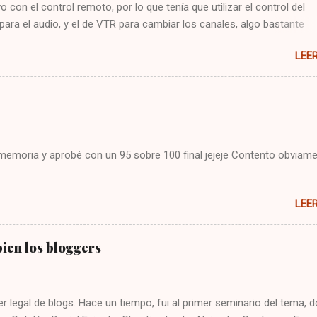
vo con el control remoto, por lo que tenía que utilizar el control del
 para el audio, y el de VTR para cambiar los canales, algo bastante
 Hoy me puse a buscar en google y encontré la solución : Presionar
LEE
cla CBL Presionar sin soltar la tecla SETUP hasta que la CBL parpade
93 Presionar y mantener la tecla de volúmen Dejo constancia de la
 por si alguien más tiene el mismo problema, y también para que no
mo arreglarlo jejeje. Saludos!
i memoria y aprobé con un 95 sobre 100 final jejeje Contento obviame
LEE
ien los bloggers
er legal de blogs. Hace un tiempo, fui al primer seminario del tema, 