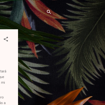
stará
que
a mi
ero
ás a