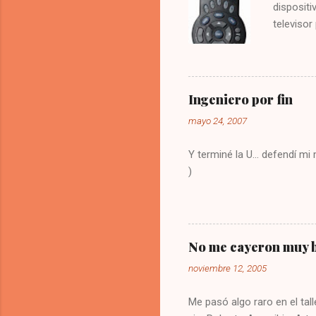
dispositi
televisor
molesto.
vez la te
Digitar 9
solución
Ingeniero por fin
olvide co
mayo 24, 2007
Y terminé la U... defendí m
)
No me cayeron muy b
noviembre 12, 2005
Me pasó algo raro en el tall