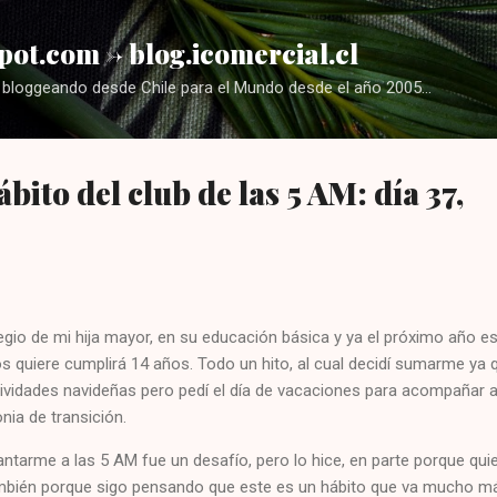
Ir al contenido principal
pot.com -> blog.icomercial.cl
bloggeando desde Chile para el Mundo desde el año 2005...
ábito del club de las 5 AM: día 37,
egio de mi hija mayor, en su educación básica y ya el próximo año e
s quiere cumplirá 14 años. Todo un hito, al cual decidí sumarme ya 
tividades navideñas pero pedí el día de vacaciones para acompañar 
nia de transición.
ntarme a las 5 AM fue un desafío, pero lo hice, en parte porque qui
ambién porque sigo pensando que este es un hábito que va mucho m