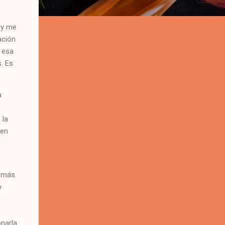
 y me
ación
 esa
. Es
a
 la
 en
emás.
o
narla.