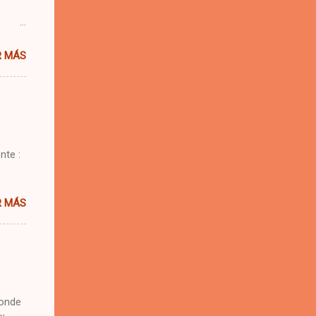
 una
R MÁS
e.
 se me
nte :
R MÁS
donde