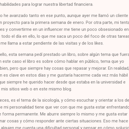
abilidades para lograr nuestra libertad financiera.
no he avanzado tanto en ese punto, aunque ayer me llamó un cliente
n proyecto para la primera semana de enero. Por otra parte, mi tent
ales y convertirme en un influencer me tiene un poco obsesionado en
todo el día en ello, lo que me saca un poco del foco de otras tareas
 llama a estar pendiente de las visitas y de los likes.
ello, esta semana pedí prestado un libro, sobre algún tema que fuer
n este caso el libro es sobre cómo hablar en público, tema que yo
ien, pero que siempre hay cosas que repasar y mejorar. En realidad,
ón es clave en estos días y me gustaría hacerme cada vez más hábil
 que siempre he querido hacer desde que estaba en la universidad e
n mis sitios web o en este mismo blog.
ces, es el tema de la sicología, y cómo escuchar y orientar a los d
 de mi personalidad tiene que ver con que me gusta estar enfrentand
e forma permanente. Me aburre siempre lo mismo y me gusta estar
ar cosas y cómo responder ante ciertas situaciones. Eso me hace
alguien me cuenta una dificultad personal y pensar en cómo solucio