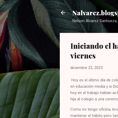
Nalvarez.blogs
Nelson Alvarez Sanhueza, 
Iniciando el h
viernes
diciembre 22, 2023
Hoy es el último día de col
en educación media y si Dio
hoy en el trabajo habían ac
hija al colegio a una ceremo
Como no tengo oficina, leva
mantener el hábito pero t