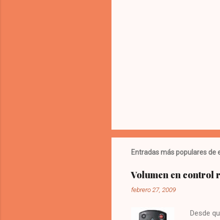
e
n
t
a
r
i
o
s
Entradas más populares de e
Volumen en control
febrero 27, 2009
Desde qu