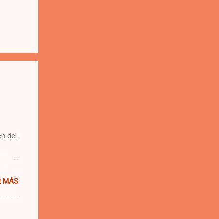
n del
 una
R MÁS
e.
 se me