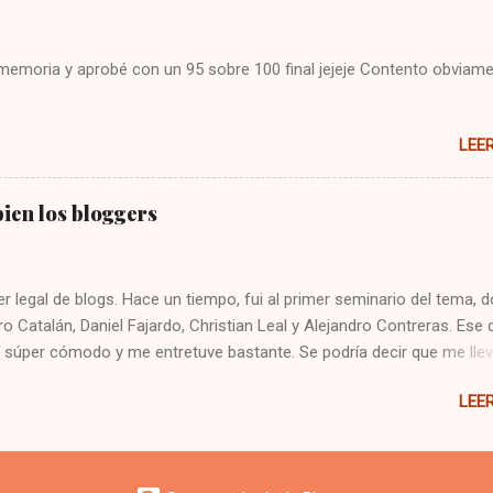
i memoria y aprobé con un 95 sobre 100 final jejeje Contento obviame
LEE
ien los bloggers
er legal de blogs. Hace un tiempo, fui al primer seminario del tema, 
ro Catalán, Daniel Fajardo, Christian Leal y Alejandro Contreras. Ese 
 súper cómodo y me entretuve bastante. Se podría decir que me lle
gers. Hoy fui al taller, y estaban gran parte de los mismos expositor
LEE
 apreciación, incluso la confirmé, pero me cayeron pésimo parte de 
las charlas. Tanto así que no quise saludar a nadie. ¿Serán todos ig
i molestia se produjo cuando empezaron a criticar que no se escu
s idea mía o ¿nunca en su vida habían ido a una charla? Eché de men