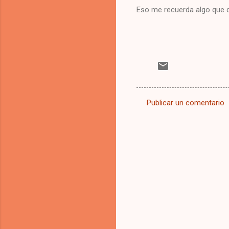
Eso me recuerda algo que d
Publicar un comentario
C
o
m
e
n
t
a
r
i