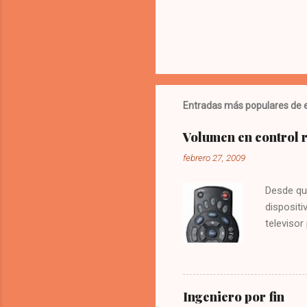
o
s
Entradas más populares de e
Volumen en control
febrero 27, 2009
Desde qu
dispositi
televisor
molesto.
vez la te
Digitar 9
solución
Ingeniero por fin
olvide co