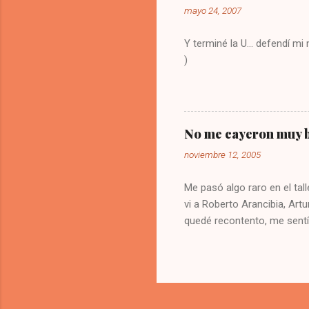
mayo 24, 2007
Y terminé la U... defendí m
)
No me cayeron muy b
noviembre 12, 2005
Me pasó algo raro en el tall
vi a Roberto Arancibia, Artu
quedé recontento, me sentí
buena impresión de los blog
de los cuales no cambié mi
200 supuestos asistentes a 
pesados? espero que no. M
el micrófono. Por favor, e