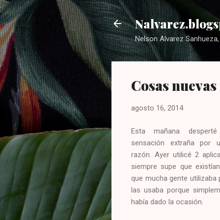
Nalvarez.blogs
Nelson Alvarez Sanhueza, 
Cosas nuevas 
agosto 16, 2014
Esta mañana despert
sensación extraña por u
razón. Ayer utilicé 2 apli
siempre supe que existían
que mucha gente utilizaba
las usaba porque simple
había dado la ocasión.