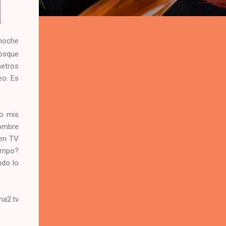
 noche
bosque
metros
eo. Es
ro mis
nombre
 en TV
iempo?
ndo lo
na2.tv