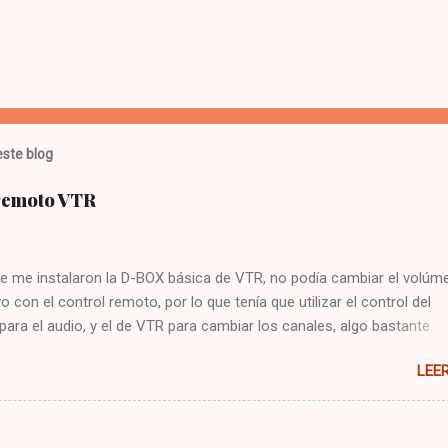
ste blog
 remoto VTR
e me instalaron la D-BOX básica de VTR, no podía cambiar el volúme
vo con el control remoto, por lo que tenía que utilizar el control del
 para el audio, y el de VTR para cambiar los canales, algo bastante
 Hoy me puse a buscar en google y encontré la solución : Presionar
LEE
cla CBL Presionar sin soltar la tecla SETUP hasta que la CBL parpade
93 Presionar y mantener la tecla de volúmen Dejo constancia de la
 por si alguien más tiene el mismo problema, y también para que no
mo arreglarlo jejeje. Saludos!