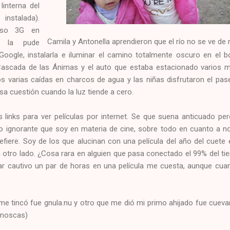
linterna del
instalada).
oso 3G en
Camila y Antonella aprendieron que el río no se ve de
s la pude
Google, instalarla e iluminar el camino totalmente oscuro en el 
 Cascada de las Ánimas y el auto que estaba estacionado varios 
s varias caídas en charcos de agua y las niñas disfrutaron el pas
 cuestión cuando la luz tiende a cero.
links para ver películas por internet. Se que suena anticuado pe
o ignorante que soy en materia de cine, sobre todo en cuanto a 
refiere. Soy de los que alucinan con una película del año del cuete
n otro lado. ¿Cosa rara en alguien que pasa conectado el 99% del t
ar cautivo un par de horas en una película me cuesta, aunque cua
 me tincó fue gnula.nu y otro que me dió mi primo ahijado fue cueva
s moscas)