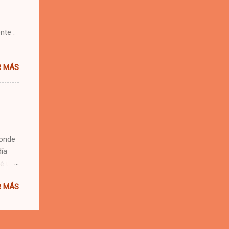
nte :
R MÁS
donde
día
vé una
es,
R MÁS
los
ual de
chaba
os un