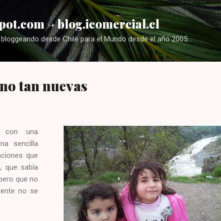
Ir al contenido principal
pot.com -> blog.icomercial.cl
bloggeando desde Chile para el Mundo desde el año 2005...
no tan nuevas
é con una
na sencilla
caciones que
, que sabía
 pero que no
mente no se