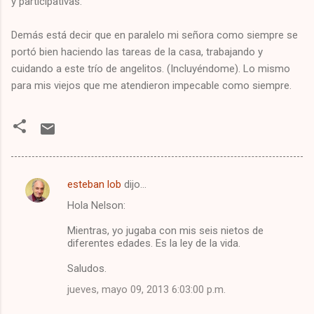
y participativas.
Demás está decir que en paralelo mi señora como siempre se
portó bien haciendo las tareas de la casa, trabajando y
cuidando a este trío de angelitos. (Incluyéndome). Lo mismo
para mis viejos que me atendieron impecable como siempre.
esteban lob
dijo…
C
Hola Nelson:
o
m
Mientras, yo jugaba con mis seis nietos de
diferentes edades. Es la ley de la vida.
e
Saludos.
n
t
jueves, mayo 09, 2013 6:03:00 p.m.
a