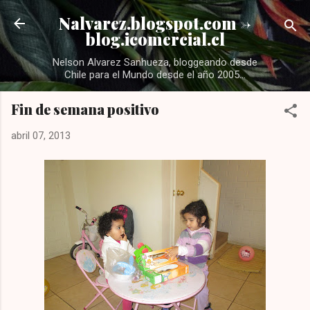
Ir al contenido principal
Nalvarez.blogspot.com ->
blog.icomercial.cl
Nelson Alvarez Sanhueza, bloggeando desde
Chile para el Mundo desde el año 2005...
Fin de semana positivo
abril 07, 2013