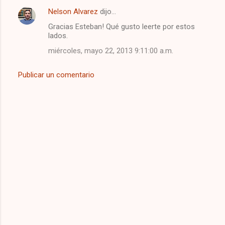
r
Nelson Alvarez
dijo…
i
Gracias Esteban! Qué gusto leerte por estos
lados.
o
miércoles, mayo 22, 2013 9:11:00 a.m.
s
Publicar un comentario