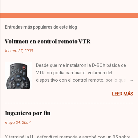
Entradas más populares de este blog
Volumen en control remoto VTR
febrero 27, 2009
Desde que me instalaron la D-BOX básica de
VTR, no podía cambiar el volúmen del
dispositivo con el control remoto, por lo que
tenía que utilizar el control del televisor para el
LEER MÁS
audio, y el de VTR para cambiar los canales,
algo bastante molesto. Hoy me puse a buscar
en google y encontré la solución : Presionar
Ingeniero por fin
una vez la tecla CBL Presionar sin soltar la
mayo 24, 2007
tecla SETUP hasta que la CBL parpadee. Digitar
993 Presionar y mantener la tecla de volúmen
Y terminé la U... defendí mi memoria y aprobé con un 95 sobre