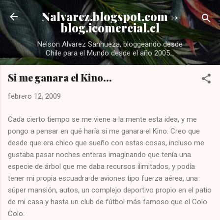
Ir al contenido principal
Nalvarez.blogspot.com ->
blog.icomercial.cl
Nelson Alvarez Sanhueza, bloggeando desde
Chile para el Mundo desde el año 2005...
Si me ganara el Kino...
febrero 12, 2009
Cada cierto tiempo se me viene a la mente esta idea, y me
pongo a pensar en qué haría si me ganara el Kino. Creo que
desde que era chico que sueño con estas cosas, incluso me
gustaba pasar noches enteras imaginando que tenía una
especie de árbol que me daba recursos ilimitados, y podía
tener mi propia escuadra de aviones tipo fuerza aérea, una
súper mansión, autos, un complejo deportivo propio en el patio
de mi casa y hasta un club de fútbol más famoso que el Colo
Colo.