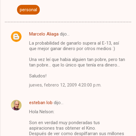
personal
Marcelo Aliaga
dijo…
C
La probabilidad de ganarlo supera al E-13, así
o
que mejor ganar dinero por otros medios :)
m
Una vez leí que habia alguien tan pobre, pero tan
e
tan pobre... que lo único que tenía era dinero...
n
Saludos!
t
jueves, febrero 12, 2009 4:20:00 p.m.
a
r
esteban lob
dijo…
i
Hola Nelson:
o
s
Son en verdad muy ponderadas tus
aspiraciones tras obtener el Kino.
Después de ver como despilfarran sus millones