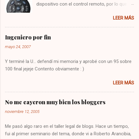
dispositivo con el control remoto, por lo que
tenía que utilizar el control del televisor para el
LEER MÁS
audio, y el de VTR para cambiar los canales,
algo bastante molesto. Hoy me puse a buscar
en google y encontré la solución : Presionar
Ingeniero por fin
una vez la tecla CBL Presionar sin soltar la
mayo 24, 2007
tecla SETUP hasta que la CBL parpadee. Digitar
993 Presionar y mantener la tecla de volúmen
Y terminé la U... defendí mi memoria y aprobé con un 95 sobre
Dejo constancia de la solución por si alguien
100 final jejeje Contento obviamente : )
más tiene el mismo problema, y también para
que no se me olvide como arreglarlo jejeje.
LEER MÁS
Saludos!
No me cayeron muy bien los bloggers
noviembre 12, 2005
Me pasó algo raro en el taller legal de blogs. Hace un tiempo,
fui al primer seminario del tema, donde vi a Roberto Arancibia,