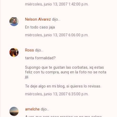
e
miércoles, junio 13, 2007 1:42:00 p.m.
n
t
Nelson Alvarez
dijo…
a
En todo caso jaja
r
miércoles, junio 13, 2007 6:06:00 p.m.
i
o
Ross
dijo…
s
tanta formalidad?
Supongo que te gustan las corbatas, xq estas
feliz con tu compra, aunq en la foto no se nota
jiji.
Te deje algo en mi blog, si quieres lo revisas.
miércoles, junio 13, 2007 6:35:00 p.m.
amelche
dijo…
A ver, que con esos precios yo no me aclaro,