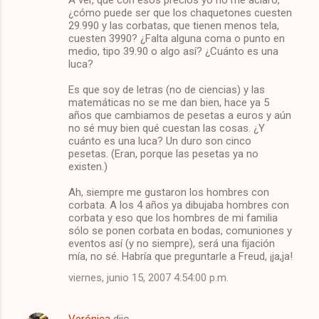
¿cómo puede ser que los chaquetones cuesten
29.990 y las corbatas, que tienen menos tela,
cuesten 3990? ¿Falta alguna coma o punto en
medio, tipo 39.90 o algo así? ¿Cuánto es una
luca?
Es que soy de letras (no de ciencias) y las
matemáticas no se me dan bien, hace ya 5
años que cambiamos de pesetas a euros y aún
no sé muy bien qué cuestan las cosas. ¿Y
cuánto es una luca? Un duro son cinco
pesetas. (Eran, porque las pesetas ya no
existen.)
Ah, siempre me gustaron los hombres con
corbata. A los 4 años ya dibujaba hombres con
corbata y eso que los hombres de mi familia
sólo se ponen corbata en bodas, comuniones y
eventos así (y no siempre), será una fijación
mía, no sé. Habría que preguntarle a Freud, ¡ja,ja!
viernes, junio 15, 2007 4:54:00 p.m.
Verónica
dijo…