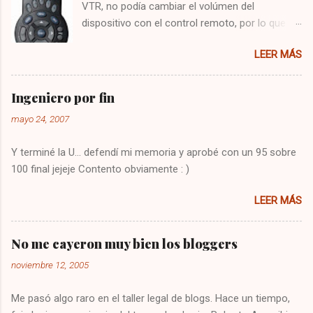
VTR, no podía cambiar el volúmen del
dispositivo con el control remoto, por lo que
tenía que utilizar el control del televisor para el
LEER MÁS
audio, y el de VTR para cambiar los canales,
algo bastante molesto. Hoy me puse a buscar
en google y encontré la solución : Presionar
Ingeniero por fin
una vez la tecla CBL Presionar sin soltar la
mayo 24, 2007
tecla SETUP hasta que la CBL parpadee. Digitar
993 Presionar y mantener la tecla de volúmen
Y terminé la U... defendí mi memoria y aprobé con un 95 sobre
Dejo constancia de la solución por si alguien
100 final jejeje Contento obviamente : )
más tiene el mismo problema, y también para
que no se me olvide como arreglarlo jejeje.
LEER MÁS
Saludos!
No me cayeron muy bien los bloggers
noviembre 12, 2005
Me pasó algo raro en el taller legal de blogs. Hace un tiempo,