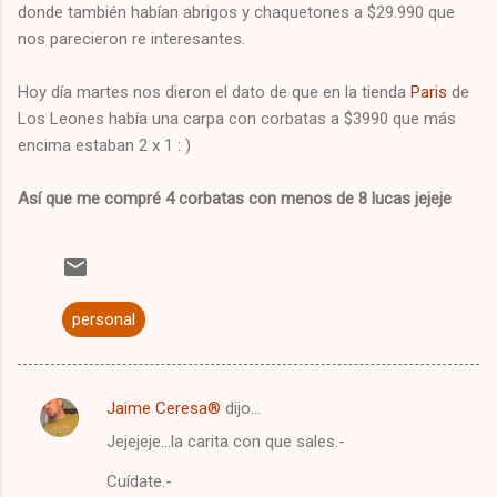
donde también habían abrigos y chaquetones a $29.990 que
nos parecieron re interesantes.
Hoy día martes nos dieron el dato de que en la tienda
Paris
de
Los Leones había una carpa con corbatas a $3990 que más
encima estaban 2 x 1 : )
Así que me compré 4 corbatas con menos de 8 lucas jejeje
personal
Jaime Ceresa®
dijo…
C
Jejejeje...la carita con que sales.-
o
m
Cuídate.-