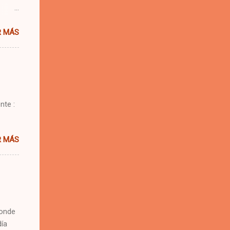
 una
R MÁS
e.
 se me
nte :
R MÁS
donde
día