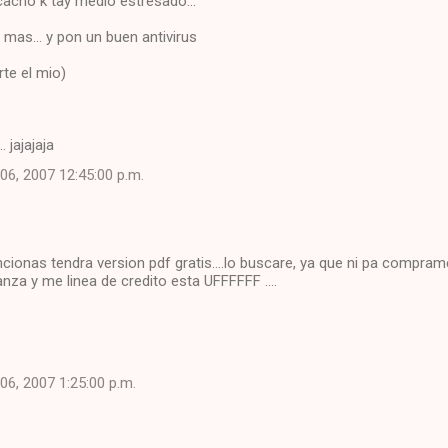
o cacho k tay medio estresado...
e mas... y pon un buen antivirus
rte el mio)
. jajajaja
06, 2007 12:45:00 p.m.
ncionas tendra version pdf gratis....lo buscare, ya que ni pa compram
anza y me linea de credito esta UFFFFFF ....
06, 2007 1:25:00 p.m.