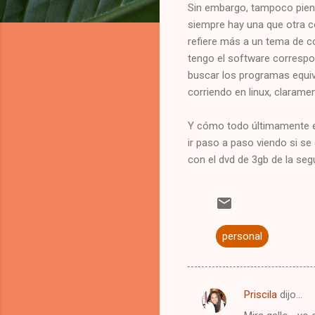
Sin embargo, tampoco pien
siempre hay una que otra c
refiere más a un tema de co
tengo el software correspo
buscar los programas equiva
corriendo en linux, claram
Y cómo todo últimamente en
ir paso a paso viendo si se
con el dvd de 3gb de la se
personal
Priscila
dijo…
C