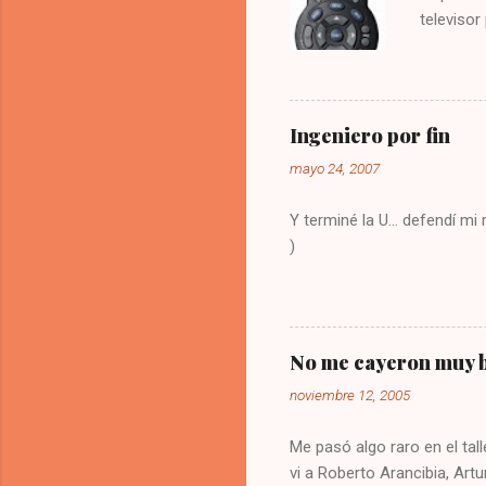
televisor
molesto.
vez la te
Digitar 9
solución
Ingeniero por fin
olvide co
mayo 24, 2007
Y terminé la U... defendí m
)
No me cayeron muy b
noviembre 12, 2005
Me pasó algo raro en el tall
vi a Roberto Arancibia, Artu