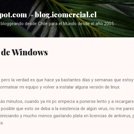
Ir al contenido principal
pot.com -> blog.icomercial.cl
bloggeando desde Chile para el Mundo desde el año 2005...
 de Windows
, pero la verdad es que hace ya bastantes días y semanas que estoy
matear mi equipo y volver a instalar alguna versión de linux.
zás minutos, cuando ya mi pc empieza a ponerse lento y a recargars
posible que esto se deba a la existencia de algún virus, no me pare
einiciando y mucho menos gastando plata en licencias de antivirus, 
e.