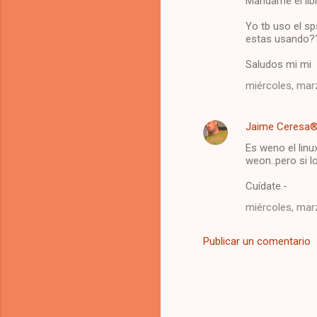
Mandame el libro
Yo tb uso el s
estas usando?
Saludos mi mi
miércoles, marz
Jaime Ceresa
Es weno el linu
weon..pero si l
Cuídate.-
miércoles, marz
Publicar un comentario