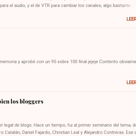
 para el audio, y el de VTR para cambiar los canales, algo bastante
 Hoy me puse a buscar en google y encontré la solución : Presionar
LEE
cla CBL Presionar sin soltar la tecla SETUP hasta que la CBL parpade
93 Presionar y mantener la tecla de volúmen Dejo constancia de la
 por si alguien más tiene el mismo problema, y también para que no
mo arreglarlo jejeje. Saludos!
i memoria y aprobé con un 95 sobre 100 final jejeje Contento obviame
LEE
ien los bloggers
er legal de blogs. Hace un tiempo, fui al primer seminario del tema, 
ro Catalán, Daniel Fajardo, Christian Leal y Alejandro Contreras. Ese 