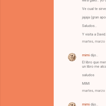
Mira gallo... y
o
m
Ve cual te sirv
e
jajaja (gran apo
n
Saludos...
t
Y visita a David..
a
martes, marzo 
r
i
o
mimi
dijo…
s
El libro que me
un libro me alc
saludos
MIMI
martes, marzo 
mimi
dijo…