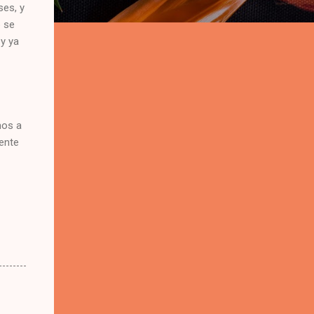
es, y
o se
 y ya
mos a
iente