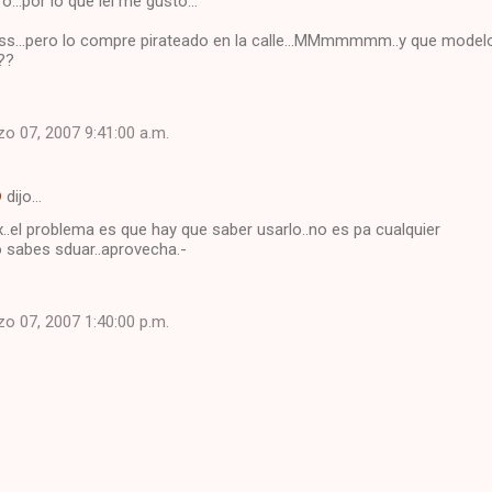
...por lo que lei me gusto...
pss...pero lo compre pirateado en la calle...MMmmmmm..y que model
??
o 07, 2007 9:41:00 a.m.
®
dijo…
x..el problema es que hay que saber usarlo..no es pa cualquier
o sabes sduar..aprovecha.-
o 07, 2007 1:40:00 p.m.