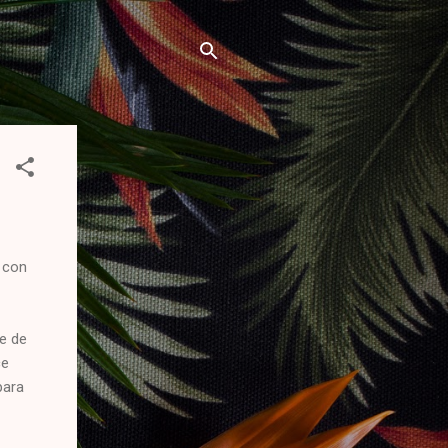
 con
e de
ce
para