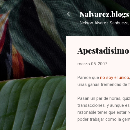
Nalvarez.blogs
Nelson Alvarez Sanhueza, 
Apestadísimo
marzo 05, 2007
Parece que
no soy el único
unas ganas tremendas de for
Pasan un par de horas, qui
transacciones, y aunque es 
razonable tener que estar r
poder trabajar como la gent