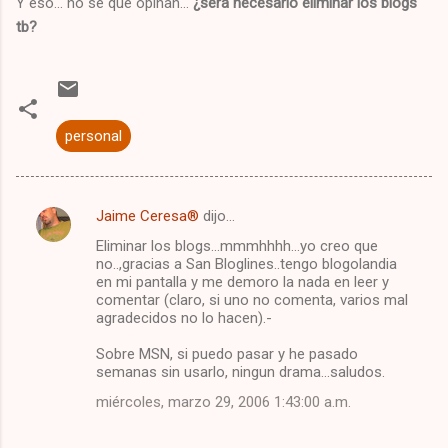
Y eso... no sé qué opinan...
¿será necesario eliminar los blogs
tb?
personal
Jaime Ceresa®
dijo…
C
Eliminar los blogs...mmmhhhh...yo creo que
o
no..,gracias a San Bloglines..tengo blogolandia
m
en mi pantalla y me demoro la nada en leer y
comentar (claro, si uno no comenta, varios mal
e
agradecidos no lo hacen).-
n
Sobre MSN, si puedo pasar y he pasado
t
semanas sin usarlo, ningun drama...saludos.
a
miércoles, marzo 29, 2006 1:43:00 a.m.
r