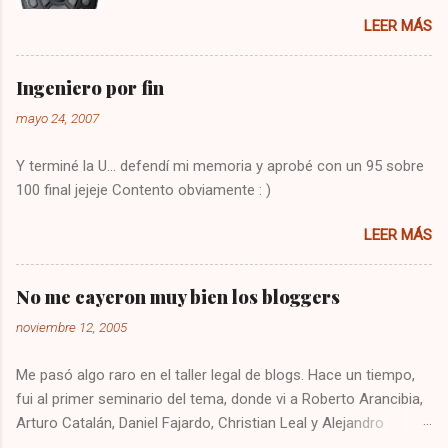
tenía que utilizar el control del televisor para el
LEER MÁS
audio, y el de VTR para cambiar los canales,
algo bastante molesto. Hoy me puse a buscar
en google y encontré la solución : Presionar
Ingeniero por fin
una vez la tecla CBL Presionar sin soltar la
mayo 24, 2007
tecla SETUP hasta que la CBL parpadee. Digitar
993 Presionar y mantener la tecla de volúmen
Y terminé la U... defendí mi memoria y aprobé con un 95 sobre
Dejo constancia de la solución por si alguien
100 final jejeje Contento obviamente : )
más tiene el mismo problema, y también para
que no se me olvide como arreglarlo jejeje.
LEER MÁS
Saludos!
No me cayeron muy bien los bloggers
noviembre 12, 2005
Me pasó algo raro en el taller legal de blogs. Hace un tiempo,
fui al primer seminario del tema, donde vi a Roberto Arancibia,
Arturo Catalán, Daniel Fajardo, Christian Leal y Alejandro
Contreras. Ese día quedé recontento, me sentí súper cómodo