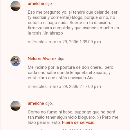
i
amelche
dijo…
o
Eso me pregunto yo: si tendré que dejar de leer
s
(y escribir y comentar) blogs, porque si no, no
estudio ni hago nada. Suerte en tu decisión,
firmeza para cumplirla y que avances mucho en
la tesis. Un abrazo
miércoles, marzo 29, 2006 1:39:00 p.m.
Nelson Alvarez
dijo…
Me inclino por la postura de don chere... pero
cada uno sabe dónde le aprieta el zapato, y
está claro que estás enviciada Ana...
miércoles, marzo 29, 2006 2:17:00 p.m.
amelche
dijo…
Como no fumo ni bebo, supongo que no será
tan malo tener algún vicio bloguero. :-) Pero me
hizo pensar esto:
Fuera de servicio
.