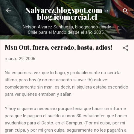
Ir al contenido principal
Nalvarez.blogspot.com ->
blog.icomercial.cl
Nelson Alvarez Sanhueza, bloggeando desde
Chile para el Mundo desde el año 2005...
Msn Out, fuera, cerrado, basta, adios!
marzo 29, 2006
No es primera vez que lo hago, y probablemente no será la
última, pero hoy (y no me acuerdo si ayer tb) estuve
completamente sin msn, es decir, ni siquiera estaba escondido
para ver quiénes entraban y salían.
Y hoy sí que era necesario porque tenía que hacer un informe
para que le paguen el sueldo a unos 30 estudiantes que hacen
ayudantías para el Depto. en el Campus. (Por mi culpa, por mi
gran culpa, y por mi gran culpa, seguramente no les pagarán a