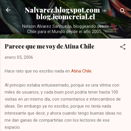
Ir al contenido principal
Nalvarez.blogspot.com ->
blog.icomercial.cl
Nelson Alvarez Sanhueza, bloggeando desde
Chile para el Mundo desde el año 2005...
Parece que me voy de Atina Chile
enero 05, 2006
Hace rato que no escribo nada en
Atina Chile
.
Al principio estaba entusiasmado, porque es una vitrina con
miles de usuarios, y cada buen post podría tener hasta 100
visitas en un mismo día, con comentarios e intercambios de
ideas. Sin embargo ya no escribo, porque no tenía nada
interesante que decir, y ahora cuando tengo buenas ideas no
me dan ganas de compartirlas con los lectores de ese
espacio.