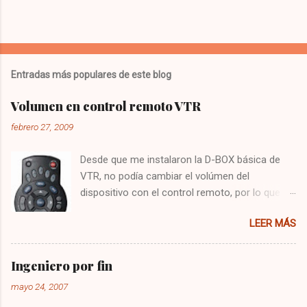
Entradas más populares de este blog
Volumen en control remoto VTR
febrero 27, 2009
Desde que me instalaron la D-BOX básica de
VTR, no podía cambiar el volúmen del
dispositivo con el control remoto, por lo que
tenía que utilizar el control del televisor para el
LEER MÁS
audio, y el de VTR para cambiar los canales,
algo bastante molesto. Hoy me puse a buscar
en google y encontré la solución : Presionar
Ingeniero por fin
una vez la tecla CBL Presionar sin soltar la
mayo 24, 2007
tecla SETUP hasta que la CBL parpadee. Digitar