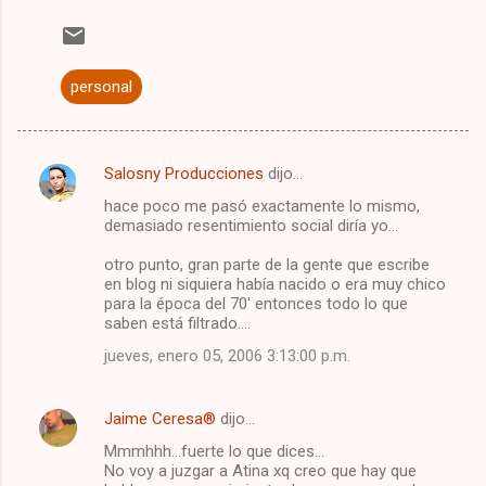
personal
Salosny Producciones
dijo…
C
hace poco me pasó exactamente lo mismo,
o
demasiado resentimiento social diría yo...
m
otro punto, gran parte de la gente que escribe
e
en blog ni siquiera había nacido o era muy chico
para la época del 70' entonces todo lo que
n
saben está filtrado....
t
jueves, enero 05, 2006 3:13:00 p.m.
a
r
Jaime Ceresa®
dijo…
i
Mmmhhh...fuerte lo que dices...
o
No voy a juzgar a Atina xq creo que hay que