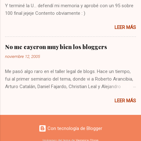
993 Presionar y mantener la tecla de volúmen
Y terminé la U... defendí mi memoria y aprobé con un 95 sobre
Dejo constancia de la solución por si alguien
100 final jejeje Contento obviamente : )
más tiene el mismo problema, y también para
que no se me olvide como arreglarlo jejeje.
LEER MÁS
Saludos!
No me cayeron muy bien los bloggers
noviembre 12, 2005
Me pasó algo raro en el taller legal de blogs. Hace un tiempo,
fui al primer seminario del tema, donde vi a Roberto Arancibia,
Arturo Catalán, Daniel Fajardo, Christian Leal y Alejandro
Contreras. Ese día quedé recontento, me sentí súper cómodo
LEER MÁS
y me entretuve bastante. Se podría decir que me llevé una
buena impresión de los bloggers. Hoy fui al taller, y estaban
gran parte de los mismos expositores, de los cuales no
cambié mi apreciación, incluso la confirmé, pero me cayeron
Con tecnología de Blogger
pésimo parte de los 200 supuestos asistentes a las charlas.
Tanto así que no quise saludar a nadie. ¿Serán todos igual de
Imágenes del tema de
Veronica Olson