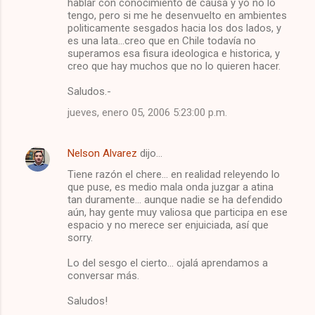
s
hablar con conocimiento de causa y yo no lo
tengo, pero si me he desenvuelto en ambientes
politicamente sesgados hacia los dos lados, y
es una lata...creo que en Chile todavía no
superamos esa fisura ideologica e historica, y
creo que hay muchos que no lo quieren hacer.
Saludos.-
jueves, enero 05, 2006 5:23:00 p.m.
Nelson Alvarez
dijo…
Tiene razón el chere... en realidad releyendo lo
que puse, es medio mala onda juzgar a atina
tan duramente... aunque nadie se ha defendido
aún, hay gente muy valiosa que participa en ese
espacio y no merece ser enjuiciada, así que
sorry.
Lo del sesgo el cierto... ojalá aprendamos a
conversar más.
Saludos!