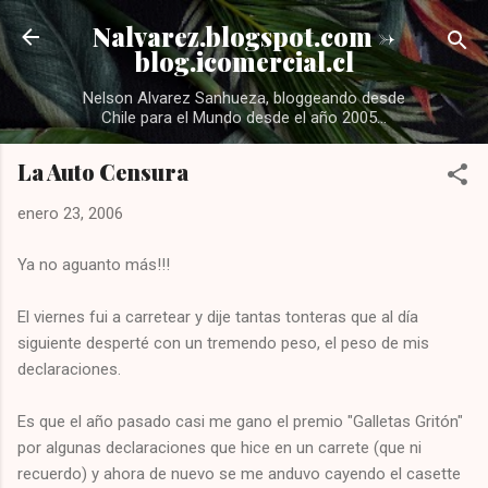
Ir al contenido principal
Nalvarez.blogspot.com ->
blog.icomercial.cl
Nelson Alvarez Sanhueza, bloggeando desde
Chile para el Mundo desde el año 2005...
La Auto Censura
enero 23, 2006
Ya no aguanto más!!!
El viernes fui a carretear y dije tantas tonteras que al día
siguiente desperté con un tremendo peso, el peso de mis
declaraciones.
Es que el año pasado casi me gano el premio "Galletas Gritón"
por algunas declaraciones que hice en un carrete (que ni
recuerdo) y ahora de nuevo se me anduvo cayendo el casette