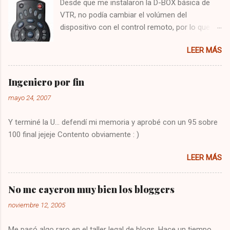
Desde que me instalaron la D-BOX básica de
VTR, no podía cambiar el volúmen del
dispositivo con el control remoto, por lo que
tenía que utilizar el control del televisor para el
LEER MÁS
audio, y el de VTR para cambiar los canales,
algo bastante molesto. Hoy me puse a buscar
en google y encontré la solución : Presionar
Ingeniero por fin
una vez la tecla CBL Presionar sin soltar la
mayo 24, 2007
tecla SETUP hasta que la CBL parpadee. Digitar
993 Presionar y mantener la tecla de volúmen
Y terminé la U... defendí mi memoria y aprobé con un 95 sobre
Dejo constancia de la solución por si alguien
100 final jejeje Contento obviamente : )
más tiene el mismo problema, y también para
que no se me olvide como arreglarlo jejeje.
LEER MÁS
Saludos!
No me cayeron muy bien los bloggers
noviembre 12, 2005
Me pasó algo raro en el taller legal de blogs. Hace un tiempo,