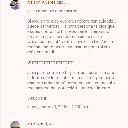
Nelson Alvarez
dijo…
C
jajaja mensaje a mi mismo:
o
m
Si alguien te dice que eres rollero, ten cuidado...
puede ser verdad.... si otra persona te dice que
e
eso es cierto.... ufff preocupate.... pero si tu
mejor amigo dice que también es cierto......
n
waaaaaaaaa estás frito.... pero si a las 2 de la
t
mañana se te ocurre escribir un post rollero
más encima!!!
a
r
Ufffffffffffffffffffffffff
i
jaaja pero como no hay mal que dure cien años
o
ni tonto que lo resista, me reiniciaré y en unos
minutos más estaré como nuevo.... es mi auto
s
mecanismo de protección... mi reset interno.
Saludos!!!!
lunes, enero 23, 2006 2:17:00 a.m.
amelche
dijo…