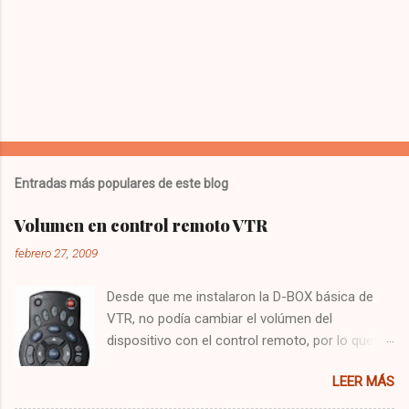
a
r
i
o
s
Entradas más populares de este blog
Volumen en control remoto VTR
febrero 27, 2009
Desde que me instalaron la D-BOX básica de
VTR, no podía cambiar el volúmen del
dispositivo con el control remoto, por lo que
tenía que utilizar el control del televisor para el
LEER MÁS
audio, y el de VTR para cambiar los canales,
algo bastante molesto. Hoy me puse a buscar