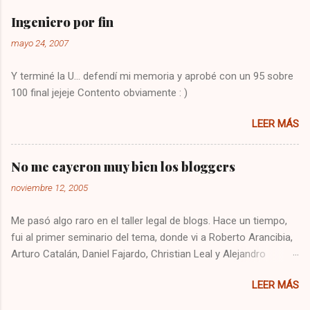
en google y encontré la solución : Presionar
Ingeniero por fin
una vez la tecla CBL Presionar sin soltar la
mayo 24, 2007
tecla SETUP hasta que la CBL parpadee. Digitar
993 Presionar y mantener la tecla de volúmen
Y terminé la U... defendí mi memoria y aprobé con un 95 sobre
Dejo constancia de la solución por si alguien
100 final jejeje Contento obviamente : )
más tiene el mismo problema, y también para
que no se me olvide como arreglarlo jejeje.
LEER MÁS
Saludos!
No me cayeron muy bien los bloggers
noviembre 12, 2005
Me pasó algo raro en el taller legal de blogs. Hace un tiempo,
fui al primer seminario del tema, donde vi a Roberto Arancibia,
Arturo Catalán, Daniel Fajardo, Christian Leal y Alejandro
Contreras. Ese día quedé recontento, me sentí súper cómodo
LEER MÁS
y me entretuve bastante. Se podría decir que me llevé una
buena impresión de los bloggers. Hoy fui al taller, y estaban