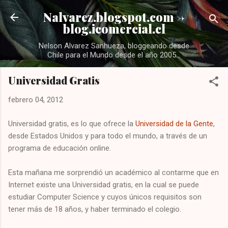
Ir al contenido principal
Nalvarez.blogspot.com ->
blog.icomercial.cl
Nelson Alvarez Sanhueza, bloggeando desde
Chile para el Mundo desde el año 2005...
Universidad Gratis
febrero 04, 2012
Universidad gratis, es lo que ofrece la
Universidad de la Gente
,
desde Estados Unidos y para todo el mundo, a través de un
programa de educación online.
Esta mañana me sorprendió un académico al contarme que en
Internet existe una Universidad gratis, en la cual se puede
estudiar Computer Science y cuyos únicos requisitos son
tener más de 18 años, y haber terminado el colegio.