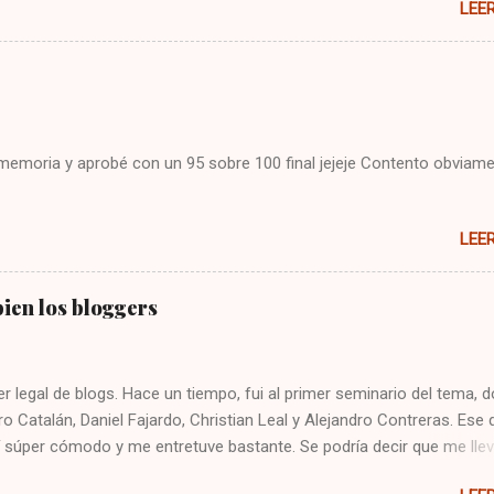
LEE
cla CBL Presionar sin soltar la tecla SETUP hasta que la CBL parpade
93 Presionar y mantener la tecla de volúmen Dejo constancia de la
 por si alguien más tiene el mismo problema, y también para que no
mo arreglarlo jejeje. Saludos!
i memoria y aprobé con un 95 sobre 100 final jejeje Contento obviame
LEE
ien los bloggers
er legal de blogs. Hace un tiempo, fui al primer seminario del tema, 
ro Catalán, Daniel Fajardo, Christian Leal y Alejandro Contreras. Ese 
 súper cómodo y me entretuve bastante. Se podría decir que me lle
gers. Hoy fui al taller, y estaban gran parte de los mismos expositor