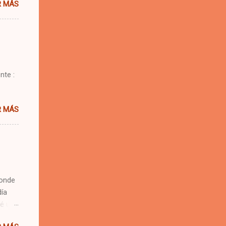
R MÁS
e.
 se me
nte :
R MÁS
donde
día
vé una
es,