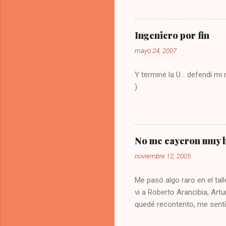
vez la te
Digitar 9
solución
Ingeniero por fin
olvide co
mayo 24, 2007
Y terminé la U... defendí m
)
No me cayeron muy b
noviembre 12, 2005
Me pasó algo raro en el tall
vi a Roberto Arancibia, Artu
quedé recontento, me sentí
buena impresión de los blog