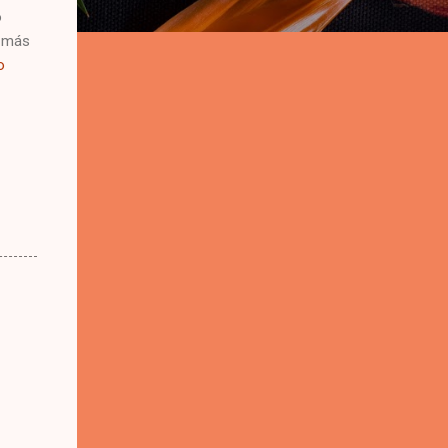
o
s más
o