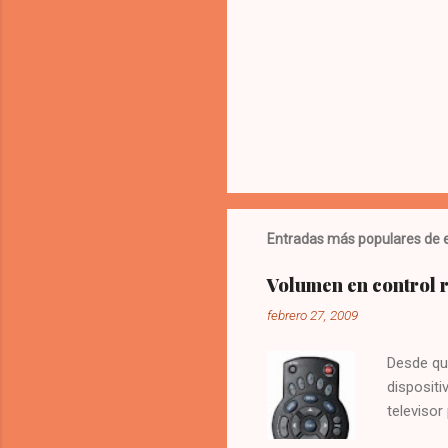
a
r
i
o
s
Entradas más populares de e
Volumen en control
febrero 27, 2009
Desde qu
dispositi
televisor
molesto.