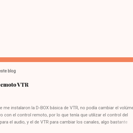
ste blog
 remoto VTR
e me instalaron la D-BOX básica de VTR, no podía cambiar el volúme
vo con el control remoto, por lo que tenía que utilizar el control del
 para el audio, y el de VTR para cambiar los canales, algo bastante
 Hoy me puse a buscar en google y encontré la solución : Presionar