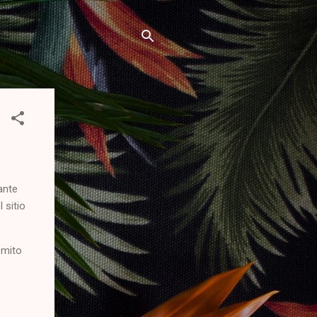
ante
 sitio
 mito