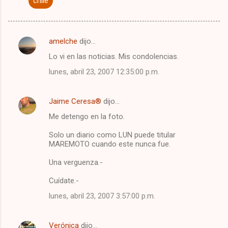
chile
amelche
dijo…
C
Lo vi en las noticias. Mis condolencias.
o
lunes, abril 23, 2007 12:35:00 p.m.
m
e
Jaime Ceresa®
dijo…
n
Me detengo en la foto.
t
a
Solo un diario como LUN puede titular
MAREMOTO cuando este nunca fue.
r
i
Una verguenza.-
o
Cuídate.-
s
lunes, abril 23, 2007 3:57:00 p.m.
Verónica
dijo…