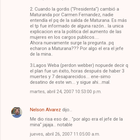
2. Cuando la gordis ("Presidenta") cambió a
Maturanda por Carmen Fernandez, nadie
entendía el pq de la salida de Maturana. Es más
el tp fue informado de alguna razón... la unica
explicacion era la politica del aumento de las
mujeres en los cargos publicos.....
Ahora nuevamente surge la pregunta...pq
echaron a Maturana??? Por algo el era el jefe
de la mina..
3.Lagos Weba (perdon webber) nopuede decir q
el plan fue un éxito, horas después de haber 3
muertes y 7 desaparecidos.... ene-simo
desatino de este wn.... y sigue ahi....mal.
martes, abril 24, 2007 10:53:00 p.m.
Nelson Alvarez
dijo…
Me dio risa eso de... "por algo era el jefe de la
mina" jajaja... notable
jueves, abril 26, 2007 11:05:00 a.m.