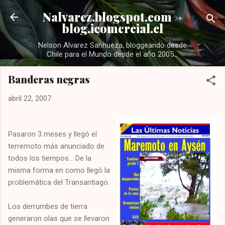
Ir al contenido principal
Nalvarez.blogspot.com ->
blog.icomercial.cl
Nelson Alvarez Sanhueza, bloggeando desde
Chile para el Mundo desde el año 2005...
Banderas negras
abril 22, 2007
Pasaron 3 meses y llegó el
terremoto más anunciado de
todos los tiempos... De la
misma forma en como llegó la
problemática del Transantiago.
Los derrumbes de tierra
generaron olas que se llevaron