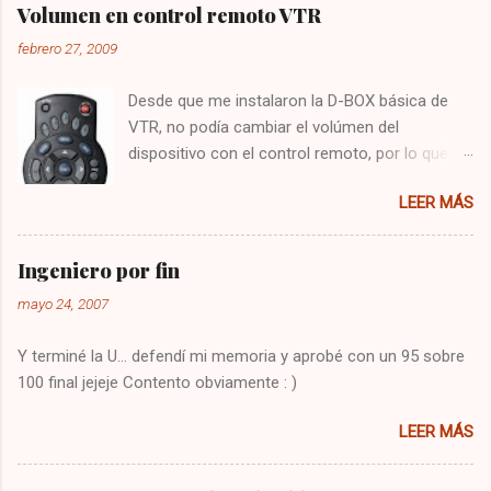
Volumen en control remoto VTR
febrero 27, 2009
Desde que me instalaron la D-BOX básica de
VTR, no podía cambiar el volúmen del
dispositivo con el control remoto, por lo que
tenía que utilizar el control del televisor para el
LEER MÁS
audio, y el de VTR para cambiar los canales,
algo bastante molesto. Hoy me puse a buscar
en google y encontré la solución : Presionar
Ingeniero por fin
una vez la tecla CBL Presionar sin soltar la
mayo 24, 2007
tecla SETUP hasta que la CBL parpadee. Digitar
993 Presionar y mantener la tecla de volúmen
Y terminé la U... defendí mi memoria y aprobé con un 95 sobre
Dejo constancia de la solución por si alguien
100 final jejeje Contento obviamente : )
más tiene el mismo problema, y también para
que no se me olvide como arreglarlo jejeje.
LEER MÁS
Saludos!