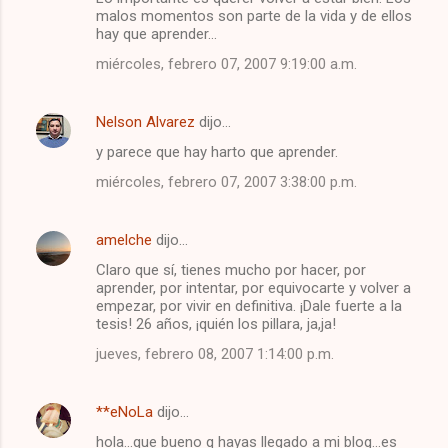
o
malos momentos son parte de la vida y de ellos
m
hay que aprender...
e
miércoles, febrero 07, 2007 9:19:00 a.m.
n
t
Nelson Alvarez
dijo…
a
y parece que hay harto que aprender.
r
miércoles, febrero 07, 2007 3:38:00 p.m.
i
o
amelche
dijo…
s
Claro que sí, tienes mucho por hacer, por
aprender, por intentar, por equivocarte y volver a
empezar, por vivir en definitiva. ¡Dale fuerte a la
tesis! 26 años, ¡quién los pillara, ja,ja!
jueves, febrero 08, 2007 1:14:00 p.m.
**eNoLa
dijo…
hola...que bueno q hayas llegado a mi blog...es