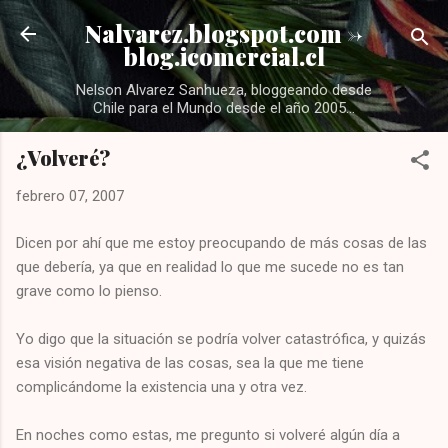
Ir al contenido principal
Nalvarez.blogspot.com ->
blog.icomercial.cl
Nelson Alvarez Sanhueza, bloggeando desde
Chile para el Mundo desde el año 2005...
¿Volveré?
febrero 07, 2007
Dicen por ahí que me estoy preocupando de más cosas de las
que debería, ya que en realidad lo que me sucede no es tan
grave como lo pienso.
Yo digo que la situación se podría volver catastrófica, y quizás
esa visión negativa de las cosas, sea la que me tiene
complicándome la existencia una y otra vez.
En noches como estas, me pregunto si volveré algún día a