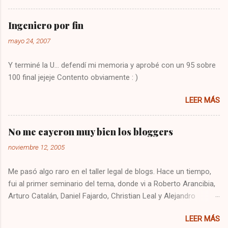
algo bastante molesto. Hoy me puse a buscar
en google y encontré la solución : Presionar
Ingeniero por fin
una vez la tecla CBL Presionar sin soltar la
mayo 24, 2007
tecla SETUP hasta que la CBL parpadee. Digitar
993 Presionar y mantener la tecla de volúmen
Y terminé la U... defendí mi memoria y aprobé con un 95 sobre
Dejo constancia de la solución por si alguien
100 final jejeje Contento obviamente : )
más tiene el mismo problema, y también para
que no se me olvide como arreglarlo jejeje.
LEER MÁS
Saludos!
No me cayeron muy bien los bloggers
noviembre 12, 2005
Me pasó algo raro en el taller legal de blogs. Hace un tiempo,
fui al primer seminario del tema, donde vi a Roberto Arancibia,
Arturo Catalán, Daniel Fajardo, Christian Leal y Alejandro
Contreras. Ese día quedé recontento, me sentí súper cómodo
LEER MÁS
y me entretuve bastante. Se podría decir que me llevé una