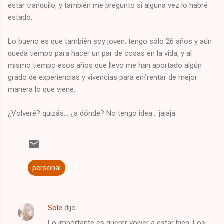
estar tranquilo, y también me pregunto si alguna vez lo habré
estado.
Lo bueno es que también soy joven, tengo sólo 26 años y aún
queda tiempo para hacer un par de cosas en la vida, y al
mismo tiempo esos años que llevo me han aportado algún
grado de experiencias y vivencias para enfrentar de mejor
manera lo que viene.
¿Volveré? quizás... ¿a dónde? No tengo idea... jajaja
personal
Sole
dijo…
C
Lo importante es querer volver a estar bien. Los