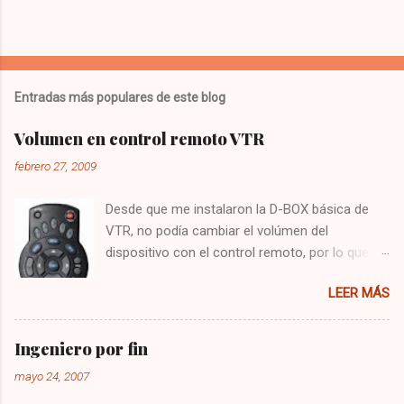
Entradas más populares de este blog
Volumen en control remoto VTR
febrero 27, 2009
Desde que me instalaron la D-BOX básica de
VTR, no podía cambiar el volúmen del
dispositivo con el control remoto, por lo que
tenía que utilizar el control del televisor para el
LEER MÁS
audio, y el de VTR para cambiar los canales,
algo bastante molesto. Hoy me puse a buscar
en google y encontré la solución : Presionar
Ingeniero por fin
una vez la tecla CBL Presionar sin soltar la
mayo 24, 2007
tecla SETUP hasta que la CBL parpadee. Digitar
993 Presionar y mantener la tecla de volúmen