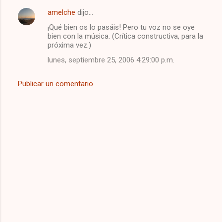
n
amelche
dijo…
t
¡Qué bien os lo pasáis! Pero tu voz no se oye
a
bien con la música. (Crítica constructiva, para la
próxima vez.)
r
lunes, septiembre 25, 2006 4:29:00 p.m.
i
o
Publicar un comentario
s