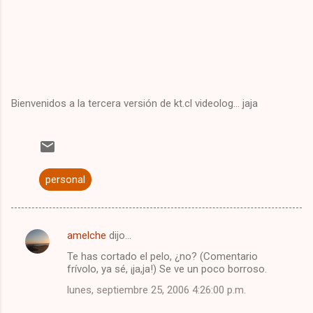
Bienvenidos a la tercera versión de kt.cl videolog... jaja
personal
amelche
dijo…
C
Te has cortado el pelo, ¿no? (Comentario
o
frívolo, ya sé, ¡ja,ja!) Se ve un poco borroso.
m
lunes, septiembre 25, 2006 4:26:00 p.m.
e