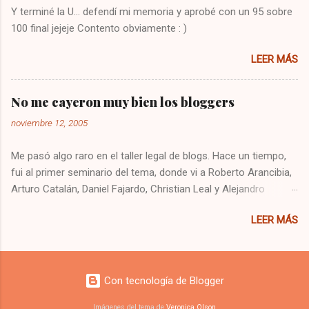
Y terminé la U... defendí mi memoria y aprobé con un 95 sobre
Dejo constancia de la solución por si alguien
100 final jejeje Contento obviamente : )
más tiene el mismo problema, y también para
que no se me olvide como arreglarlo jejeje.
LEER MÁS
Saludos!
No me cayeron muy bien los bloggers
noviembre 12, 2005
Me pasó algo raro en el taller legal de blogs. Hace un tiempo,
fui al primer seminario del tema, donde vi a Roberto Arancibia,
Arturo Catalán, Daniel Fajardo, Christian Leal y Alejandro
Contreras. Ese día quedé recontento, me sentí súper cómodo
LEER MÁS
y me entretuve bastante. Se podría decir que me llevé una
buena impresión de los bloggers. Hoy fui al taller, y estaban
gran parte de los mismos expositores, de los cuales no
cambié mi apreciación, incluso la confirmé, pero me cayeron
Con tecnología de Blogger
pésimo parte de los 200 supuestos asistentes a las charlas.
Tanto así que no quise saludar a nadie. ¿Serán todos igual de
Imágenes del tema de
Veronica Olson