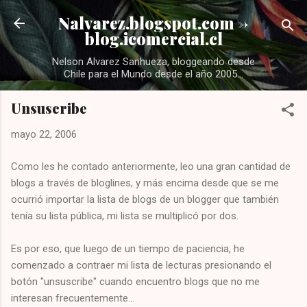
Ir al contenido principal
Nalvarez.blogspot.com ->
blog.icomercial.cl
Nelson Alvarez Sanhueza, bloggeando desde
Chile para el Mundo desde el año 2005...
Unsuscribe
mayo 22, 2006
Como les he contado anteriormente, leo una gran cantidad de
blogs a través de bloglines, y más encima desde que se me
ocurrió importar la lista de blogs de un blogger que también
tenía su lista pública, mi lista se multiplicó por dos.
Es por eso, que luego de un tiempo de paciencia, he
comenzado a contraer mi lista de lecturas presionando el
botón "unsuscribe" cuando encuentro blogs que no me
interesan frecuentemente...