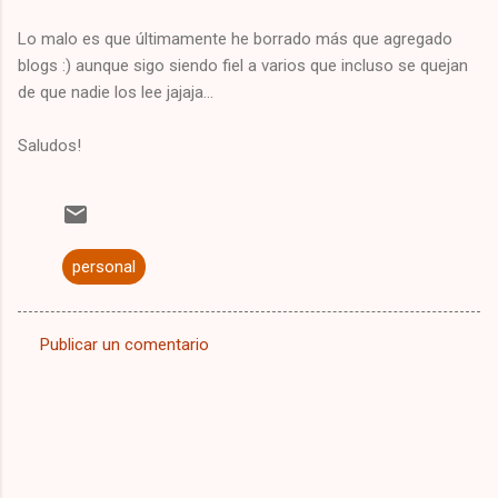
Lo malo es que últimamente he borrado más que agregado
blogs :) aunque sigo siendo fiel a varios que incluso se quejan
de que nadie los lee jajaja...
Saludos!
personal
Publicar un comentario
C
o
m
e
n