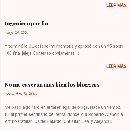
LEER MÁS
audio, y el de VTR para cambiar los canales,
algo bastante molesto. Hoy me puse a buscar
en google y encontré la solución : Presionar
Ingeniero por fin
una vez la tecla CBL Presionar sin soltar la
mayo 24, 2007
tecla SETUP hasta que la CBL parpadee. Digitar
993 Presionar y mantener la tecla de volúmen
Y terminé la U... defendí mi memoria y aprobé con un 95 sobre
Dejo constancia de la solución por si alguien
100 final jejeje Contento obviamente : )
más tiene el mismo problema, y también para
que no se me olvide como arreglarlo jejeje.
LEER MÁS
Saludos!
No me cayeron muy bien los bloggers
noviembre 12, 2005
Me pasó algo raro en el taller legal de blogs. Hace un tiempo,
fui al primer seminario del tema, donde vi a Roberto Arancibia,
Arturo Catalán, Daniel Fajardo, Christian Leal y Alejandro
Contreras. Ese día quedé recontento, me sentí súper cómodo