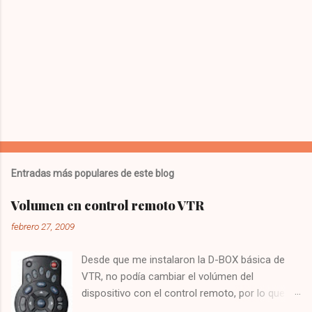
t
a
r
i
o
s
Entradas más populares de este blog
Volumen en control remoto VTR
febrero 27, 2009
Desde que me instalaron la D-BOX básica de
VTR, no podía cambiar el volúmen del
dispositivo con el control remoto, por lo que
tenía que utilizar el control del televisor para el