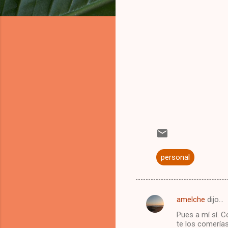
personal
amelche
dijo…
C
Pues a mí sí. 
o
te los comerías