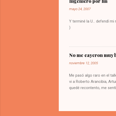
Ingeniero por fin
olvide co
mayo 24, 2007
Y terminé la U... defendí m
)
No me cayeron muy b
noviembre 12, 2005
Me pasó algo raro en el tall
vi a Roberto Arancibia, Artu
quedé recontento, me sentí
buena impresión de los blog
de los cuales no cambié mi
200 supuestos asistentes a 
pesados? espero que no. M