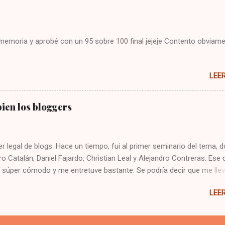
mo arreglarlo jejeje. Saludos!
i memoria y aprobé con un 95 sobre 100 final jejeje Contento obviame
LEE
ien los bloggers
er legal de blogs. Hace un tiempo, fui al primer seminario del tema, 
ro Catalán, Daniel Fajardo, Christian Leal y Alejandro Contreras. Ese 
 súper cómodo y me entretuve bastante. Se podría decir que me lle
gers. Hoy fui al taller, y estaban gran parte de los mismos expositor
LEE
 apreciación, incluso la confirmé, pero me cayeron pésimo parte de 
las charlas. Tanto así que no quise saludar a nadie. ¿Serán todos ig
i molestia se produjo cuando empezaron a criticar que no se escu