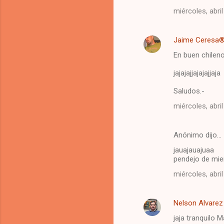
m
miércoles, abril
e
n
Jaime Ceresa
t
En buen chileno
a
jajajajjajajajjaja
r
i
Saludos.-
o
miércoles, abril
s
Anónimo dijo…
jauajauajuaa
pendejo de mier.
miércoles, abril
Nelson Alvarez
jaja tranquilo Ma