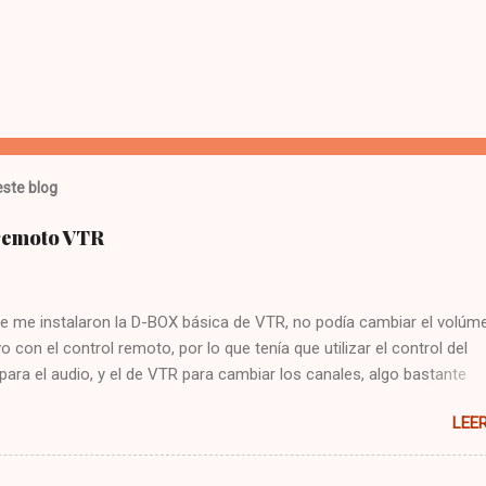
ste blog
 remoto VTR
e me instalaron la D-BOX básica de VTR, no podía cambiar el volúme
vo con el control remoto, por lo que tenía que utilizar el control del
 para el audio, y el de VTR para cambiar los canales, algo bastante
 Hoy me puse a buscar en google y encontré la solución : Presionar
LEE
cla CBL Presionar sin soltar la tecla SETUP hasta que la CBL parpade
93 Presionar y mantener la tecla de volúmen Dejo constancia de la
 por si alguien más tiene el mismo problema, y también para que no