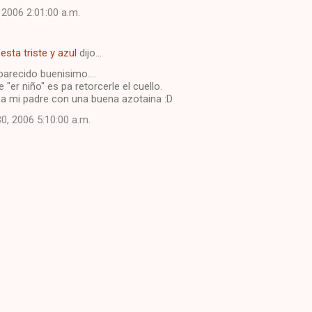
, 2006 2:01:00 a.m.
esta triste y azul
dijo…
arecido buenisimo....
 "er niño" es pa retorcerle el cuello.
ba mi padre con una buena azotaina :D
0, 2006 5:10:00 a.m.