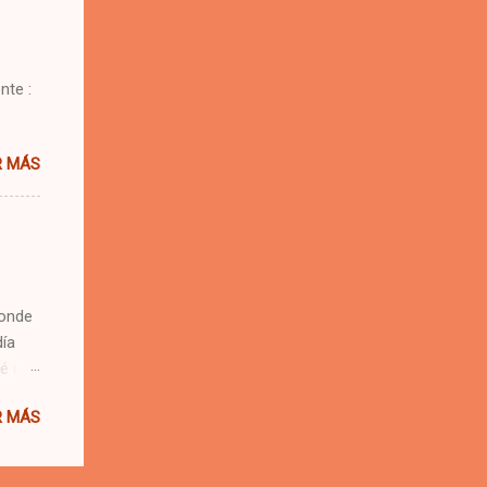
nte :
R MÁS
donde
día
vé una
es,
R MÁS
los
ual de
chaba