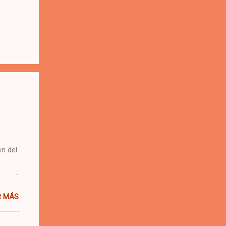
n del
 una
R MÁS
e.
 se me