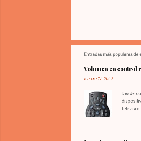
Entradas más populares de e
Volumen en control
febrero 27, 2009
Desde qu
dispositi
televisor
molesto.
vez la te
Digitar 9
solución