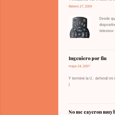
febrero 27, 2009
Desde qu
dispositi
televisor
molesto.
vez la te
Digitar 9
solución
Ingeniero por fin
olvide co
mayo 24, 2007
Y terminé la U... defendí m
)
No me cayeron muy b