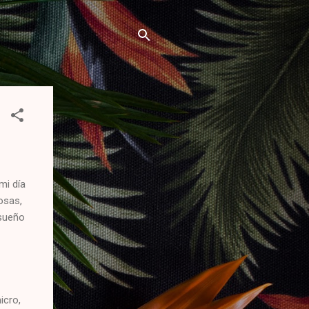
mi día
osas,
 sueño
icro,