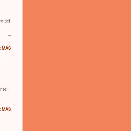
n del
 una
R MÁS
e.
 se me
nte :
R MÁS