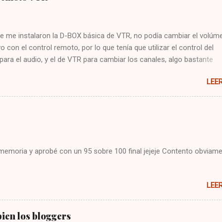
e me instalaron la D-BOX básica de VTR, no podía cambiar el volúme
vo con el control remoto, por lo que tenía que utilizar el control del
 para el audio, y el de VTR para cambiar los canales, algo bastante
 Hoy me puse a buscar en google y encontré la solución : Presionar
LEE
cla CBL Presionar sin soltar la tecla SETUP hasta que la CBL parpade
93 Presionar y mantener la tecla de volúmen Dejo constancia de la
 por si alguien más tiene el mismo problema, y también para que no
mo arreglarlo jejeje. Saludos!
i memoria y aprobé con un 95 sobre 100 final jejeje Contento obviame
LEE
ien los bloggers