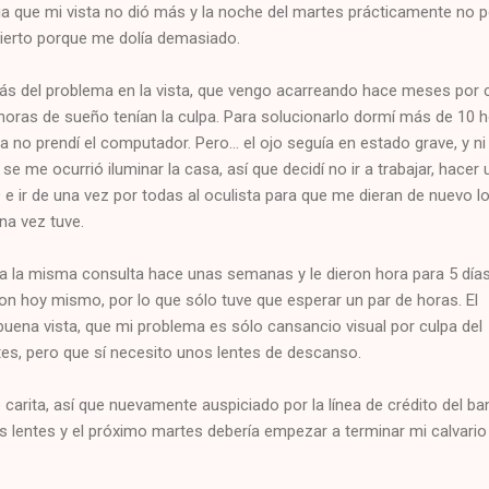
 que mi vista no dió más y la noche del martes prácticamente no p
ierto porque me dolía demasiado.
s del problema en la vista, que vengo acarreando hace meses por 
horas de sueño tenían la culpa. Para solucionarlo dormí más de 10 
 no prendí el computador. Pero... el ojo seguía en estado grave, y ni
e me ocurrió iluminar la casa, así que decidí no ir a trabajar, hacer 
 e ir de una vez por todas al oculista para que me dieran de nuevo l
una vez tuve.
ue a la misma consulta hace unas semanas y le dieron hora para 5 día
on hoy mismo, por lo que sólo tuve que esperar un par de horas. El
uena vista, que mi problema es sólo cansancio visual por culpa del
ntes, pero que sí necesito unos lentes de descanso.
 carita, así que nuevamente auspiciado por la línea de crédito del b
 lentes y el próximo martes debería empezar a terminar mi calvario