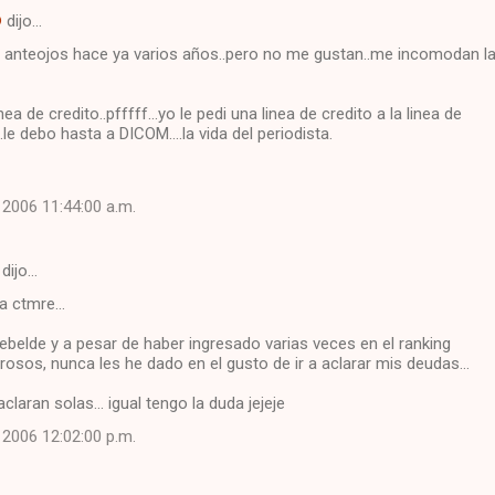
®
dijo…
uso anteojos hace ya varios años..pero no me gustan..me incomodan l
nea de credito..pfffff...yo le pedi una linea de credito a la linea de
a..le debo hasta a DICOM....la vida del periodista.
, 2006 11:44:00 a.m.
dijo…
a ctmre...
belde y a pesar de haber ingresado varias veces en el ranking
osos, nunca les he dado en el gusto de ir a aclarar mis deudas...
laran solas... igual tengo la duda jejeje
, 2006 12:02:00 p.m.