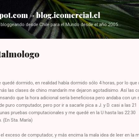
Ir al contenido principal
pot.com -> blog.icomercial.cl
bloggeando desde Chile para el Mundo desde el año 2005...
ftalmologo
me quedé dormido, en realidad había dormido sólo 4 horas, por lo que 
s las clases de chino mandarín me dejaron agotadísimo. Así las c
ensando que la hora adicional sería beneficiosa pero andaba con un
e puro computador, pero por ir a sacarle pica a J. y D. casi a las 21
unas pruebas computacionales y me quedé en la U hasta las 22:30
. (En Sta. María)
el exceso de computador, y más encima la mala idea de leer en la m