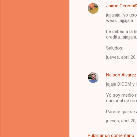
n
Jaime Ceresa
t
jajjajaja...yo 
a
weas..jajjajaja
r
Le debes a la li
i
credita..jajajjaj
o
Saludos.-
s
jueves, abril 20
Nelson Alvarez
jajaja DICOM y l
Yo soy medio re
nacional de mor
Parece que se ac
jueves, abril 20
Publicar un comentario