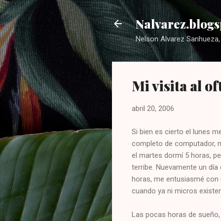
Nalvarez.blogs
Nelson Alvarez Sanhueza, 
Mi visita al o
abril 20, 2006
Si bien es cierto el lunes 
completo de computador, má
el martes dormí 5 horas, p
terribe. Nuevamente un día d
horas, me entusiasmé con 
cuando ya ni micros existen
Las pocas horas de sueño, 