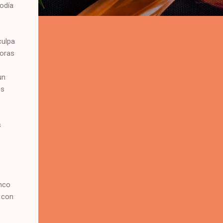
odía
culpa
horas
un
os
s
anco
 con