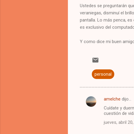
Ustedes se preguntarán qué
veraniegas, disminuí el bril
pantalla. Lo más penca, es 
es exclusivo del computado
Y como dice mi buen amigo 
personal
amelche
dijo…
C
Cuídate y duer
o
cuestión de vid
m
jueves, abril 20
e