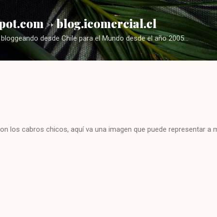
Ir al contenido principal
pot.com -> blog.icomercial.cl
bloggeando desde Chile para el Mundo desde el año 2005...
con los cabros chicos, aquí va una imagen que puede representar a