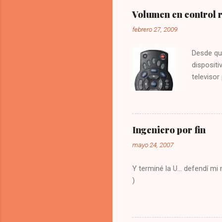
Volumen en control
febrero 27, 2009
Desde qu
dispositi
televisor
molesto.
vez la te
Digitar 9
solución
Ingeniero por fin
olvide co
mayo 24, 2007
Y terminé la U... defendí m
)