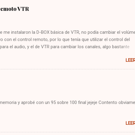
 remoto VTR
e me instalaron la D-BOX básica de VTR, no podía cambiar el volúme
vo con el control remoto, por lo que tenía que utilizar el control del
 para el audio, y el de VTR para cambiar los canales, algo bastante
 Hoy me puse a buscar en google y encontré la solución : Presionar
LEE
cla CBL Presionar sin soltar la tecla SETUP hasta que la CBL parpade
93 Presionar y mantener la tecla de volúmen Dejo constancia de la
 por si alguien más tiene el mismo problema, y también para que no
mo arreglarlo jejeje. Saludos!
i memoria y aprobé con un 95 sobre 100 final jejeje Contento obviame
LEE