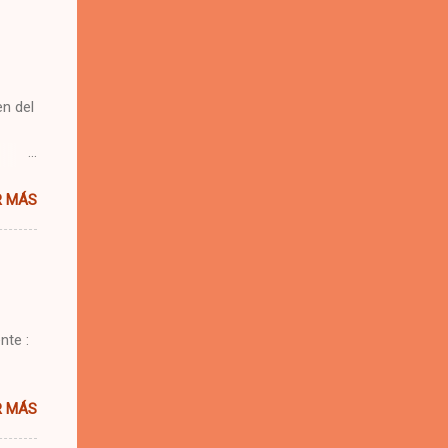
n del
 una
R MÁS
e.
 se me
nte :
R MÁS