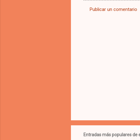
Publicar un comentario
C
o
m
e
n
t
a
r
i
o
s
Entradas más populares de e