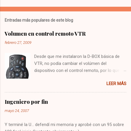
Entradas más populares de este blog
Volumen en control remoto VTR
febrero 27, 2009
Desde que me instalaron la D-BOX básica de
VTR, no podía cambiar el volúmen del
dispositivo con el control remoto, por lo que
tenía que utilizar el control del televisor para el
LEER MÁS
audio, y el de VTR para cambiar los canales,
algo bastante molesto. Hoy me puse a buscar
en google y encontré la solución : Presionar
Ingeniero por fin
una vez la tecla CBL Presionar sin soltar la
mayo 24, 2007
tecla SETUP hasta que la CBL parpadee. Digitar
993 Presionar y mantener la tecla de volúmen
Y terminé la U... defendí mi memoria y aprobé con un 95 sobre
Dejo constancia de la solución por si alguien