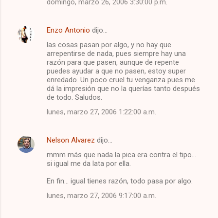
domingo, marzo 26, 2006 3:30:00 p.m.
r
i
Enzo Antonio
dijo…
o
las cosas pasan por algo, y no hay que
s
arrepentirse de nada, pues siempre hay una
razón para que pasen, aunque de repente
puedes ayudar a que no pasen, estoy super
enredado. Un poco cruel tu venganza pues me
dá la impresión que no la querías tanto después
de todo. Saludos.
lunes, marzo 27, 2006 1:22:00 a.m.
Nelson Alvarez
dijo…
mmm más que nada la pica era contra el tipo...
si igual me da lata por ella.
En fin... igual tienes razón, todo pasa por algo.
lunes, marzo 27, 2006 9:17:00 a.m.