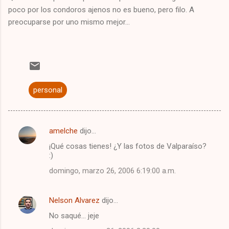
poco por los condoros ajenos no es bueno, pero filo. A
preocuparse por uno mismo mejor...
personal
amelche
dijo…
C
¡Qué cosas tienes! ¿Y las fotos de Valparaíso?
o
:)
m
domingo, marzo 26, 2006 6:19:00 a.m.
e
n
Nelson Alvarez
dijo…
t
No saqué... jeje
a