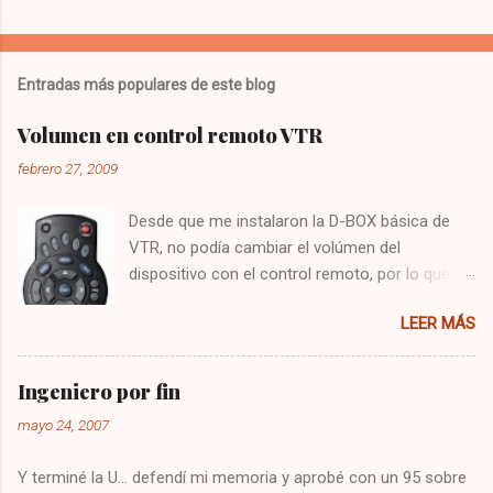
Entradas más populares de este blog
Volumen en control remoto VTR
febrero 27, 2009
Desde que me instalaron la D-BOX básica de
VTR, no podía cambiar el volúmen del
dispositivo con el control remoto, por lo que
tenía que utilizar el control del televisor para el
LEER MÁS
audio, y el de VTR para cambiar los canales,
algo bastante molesto. Hoy me puse a buscar
en google y encontré la solución : Presionar
Ingeniero por fin
una vez la tecla CBL Presionar sin soltar la
mayo 24, 2007
tecla SETUP hasta que la CBL parpadee. Digitar
993 Presionar y mantener la tecla de volúmen
Y terminé la U... defendí mi memoria y aprobé con un 95 sobre
Dejo constancia de la solución por si alguien