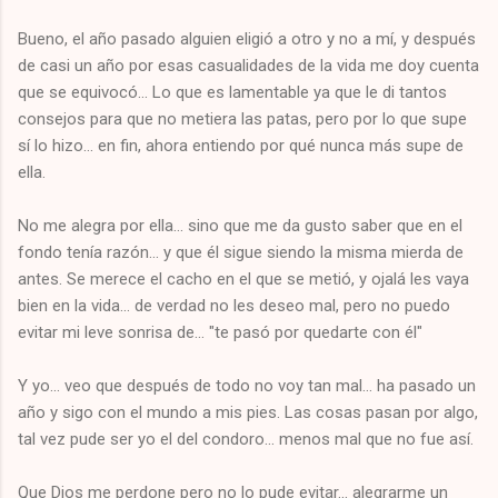
Bueno, el año pasado alguien eligió a otro y no a mí, y después
de casi un año por esas casualidades de la vida me doy cuenta
que se equivocó... Lo que es lamentable ya que le di tantos
consejos para que no metiera las patas, pero por lo que supe
sí lo hizo... en fin, ahora entiendo por qué nunca más supe de
ella.
No me alegra por ella... sino que me da gusto saber que en el
fondo tenía razón... y que él sigue siendo la misma mierda de
antes. Se merece el cacho en el que se metió, y ojalá les vaya
bien en la vida... de verdad no les deseo mal, pero no puedo
evitar mi leve sonrisa de... "te pasó por quedarte con él"
Y yo... veo que después de todo no voy tan mal... ha pasado un
año y sigo con el mundo a mis pies. Las cosas pasan por algo,
tal vez pude ser yo el del condoro... menos mal que no fue así.
Que Dios me perdone pero no lo pude evitar... alegrarme un