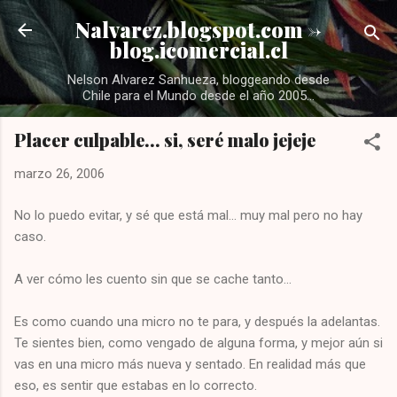
Ir al contenido principal
Nalvarez.blogspot.com ->
blog.icomercial.cl
Nelson Alvarez Sanhueza, bloggeando desde
Chile para el Mundo desde el año 2005...
Placer culpable... si, seré malo jejeje
marzo 26, 2006
No lo puedo evitar, y sé que está mal... muy mal pero no hay
caso.
A ver cómo les cuento sin que se cache tanto...
Es como cuando una micro no te para, y después la adelantas.
Te sientes bien, como vengado de alguna forma, y mejor aún si
vas en una micro más nueva y sentado. En realidad más que
eso, es sentir que estabas en lo correcto.