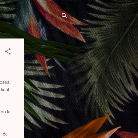
 casa,
final
con la
I de