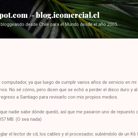
Ir al contenido principal
pot.com -> blog.icomercial.cl
bloggeando desde Chile para el Mundo desde el año 2005...
r computador, ya que luego de cumplir varios años de servicio en mi
os. No sé cómo, pero dicen que se echó a perder el disco duro y al 
 regreso a Santiago para revisarlo con mis propios medios.
porque nadie sabe dónde quedó, así que me pasaron uno de repuesto 
57 MB. (O sea nada)
glar el lector de cd, los cables y el procesador, subiéndolo de un K6 I