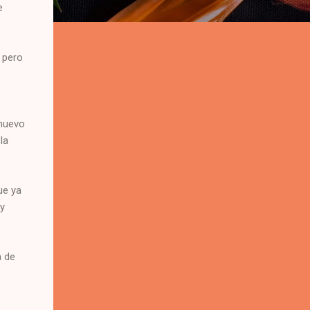
e
, pero
 nuevo
la
ue ya
 y
a de