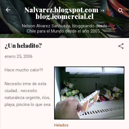
Ir al contenido principal
Nalvarez.blogspot.com ->
blog.icomercial.cl
Nelson Alvarez Sanhueza, bloggeando desde
Chile para el Mundo desde el año 2005...
¿Un heladito?
enero 25, 2006
Hace mucho calor!!!
Necesito irme de esta
ciudad... necesito
naturaleza urgente, ríos,
playa, piscina lo que sea.
Helados