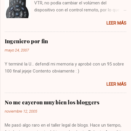
VTR, no podía cambiar el volúmen del
dispositivo con el control remoto, por lo que
tenía que utilizar el control del televisor para el
LEER MÁS
audio, y el de VTR para cambiar los canales,
algo bastante molesto. Hoy me puse a buscar
en google y encontré la solución : Presionar
Ingeniero por fin
una vez la tecla CBL Presionar sin soltar la
mayo 24, 2007
tecla SETUP hasta que la CBL parpadee. Digitar
993 Presionar y mantener la tecla de volúmen
Y terminé la U... defendí mi memoria y aprobé con un 95 sobre
Dejo constancia de la solución por si alguien
100 final jejeje Contento obviamente : )
más tiene el mismo problema, y también para
que no se me olvide como arreglarlo jejeje.
LEER MÁS
Saludos!
No me cayeron muy bien los bloggers
noviembre 12, 2005
Me pasó algo raro en el taller legal de blogs. Hace un tiempo,