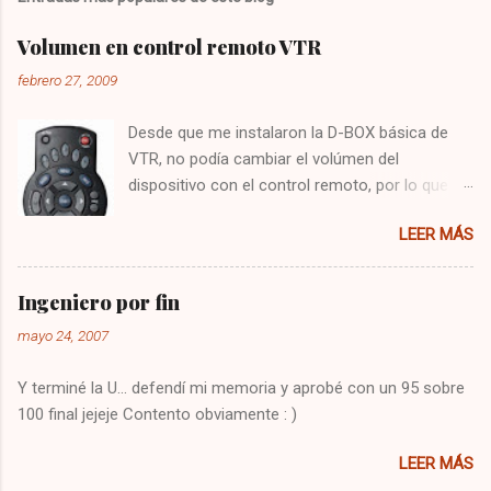
Volumen en control remoto VTR
febrero 27, 2009
Desde que me instalaron la D-BOX básica de
VTR, no podía cambiar el volúmen del
dispositivo con el control remoto, por lo que
tenía que utilizar el control del televisor para el
LEER MÁS
audio, y el de VTR para cambiar los canales,
algo bastante molesto. Hoy me puse a buscar
en google y encontré la solución : Presionar
Ingeniero por fin
una vez la tecla CBL Presionar sin soltar la
mayo 24, 2007
tecla SETUP hasta que la CBL parpadee. Digitar
993 Presionar y mantener la tecla de volúmen
Y terminé la U... defendí mi memoria y aprobé con un 95 sobre
Dejo constancia de la solución por si alguien
100 final jejeje Contento obviamente : )
más tiene el mismo problema, y también para
que no se me olvide como arreglarlo jejeje.
LEER MÁS
Saludos!