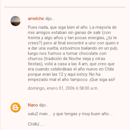
amelche
dijo…
C
Pues nada, que siga bien el año. La mayoría de
o
mis amigos estaban sin ganas de salir (con
m
treinta y algo años y tan pocas energías, ¿tú te
crees?) pero al final encontré a uno con quien ir
e
a dar una vuelta, estuvimos bailando en un pub,
luego nos fuimos a tomar chocolate con
n
churros (tradición de Noche vieja y otras
t
fiestas), volví a casa a las 4 am, que creo que
era cuando celebrábais el año nuevo en Chile
a
porque eran las 12 y aquí estoy. No ha
r
empezado mal el año tampoco. ¡Que siga así!
i
domingo, enero 01, 2006 6:58:00 a.m.
o
s
Nano
dijo…
salu2 man..... y que tengas y muy buen año.....
CHAU......