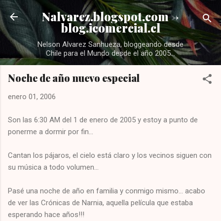
Ir al contenido principal
Nalvarez.blogspot.com ->
blog.icomercial.cl
Nelson Alvarez Sanhueza, bloggeando desde
Chile para el Mundo desde el año 2005...
Noche de año nuevo especial
enero 01, 2006
Son las 6:30 AM del 1 de enero de 2005 y estoy a punto de
ponerme a dormir por fin...
Cantan los pájaros, el cielo está claro y los vecinos siguen con
su música a todo volumen...
Pasé una noche de año en familia y conmigo mismo... acabo
de ver las Crónicas de Narnia, aquella película que estaba
esperando hace años!!!