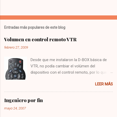
Entradas más populares de este blog
Volumen en control remoto VTR
febrero 27, 2009
Desde que me instalaron la D-BOX básica de
VTR, no podía cambiar el volúmen del
dispositivo con el control remoto, por lo que
tenía que utilizar el control del televisor para el
LEER MÁS
audio, y el de VTR para cambiar los canales,
algo bastante molesto. Hoy me puse a buscar
en google y encontré la solución : Presionar
Ingeniero por fin
una vez la tecla CBL Presionar sin soltar la
mayo 24, 2007
tecla SETUP hasta que la CBL parpadee. Digitar
993 Presionar y mantener la tecla de volúmen