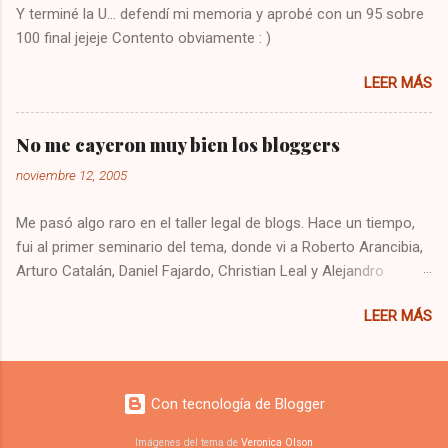
Y terminé la U... defendí mi memoria y aprobé con un 95 sobre
Dejo constancia de la solución por si alguien
100 final jejeje Contento obviamente : )
más tiene el mismo problema, y también para
que no se me olvide como arreglarlo jejeje.
LEER MÁS
Saludos!
No me cayeron muy bien los bloggers
noviembre 12, 2005
Me pasó algo raro en el taller legal de blogs. Hace un tiempo,
fui al primer seminario del tema, donde vi a Roberto Arancibia,
Arturo Catalán, Daniel Fajardo, Christian Leal y Alejandro
Contreras. Ese día quedé recontento, me sentí súper cómodo
LEER MÁS
y me entretuve bastante. Se podría decir que me llevé una
buena impresión de los bloggers. Hoy fui al taller, y estaban
gran parte de los mismos expositores, de los cuales no
cambié mi apreciación, incluso la confirmé, pero me cayeron
Con tecnología de Blogger
pésimo parte de los 200 supuestos asistentes a las charlas.
Tanto así que no quise saludar a nadie. ¿Serán todos igual de
Imágenes del tema de
Veronica Olson