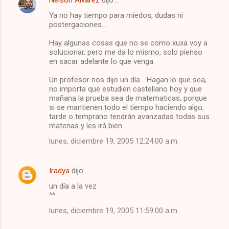
C
Ya no hay tiempo para miedos, dudas ni
o
postergaciones...
m
Hay algunas cosas que no se como xuxa voy a
e
solucionar, pero me da lo mismo, solo pienso
en sacar adelante lo que venga.
n
t
Un profesor nos dijo un día... Hagan lo que sea,
no importa que estudien castellano hoy y que
a
mañana la prueba sea de matematicas, porque
r
si se mantienen todo el tiempo haciendo algo,
tarde o temprano tendrán avanzadas todas sus
i
materias y les irá bien.
o
lunes, diciembre 19, 2005 12:24:00 a.m.
s
Iradya
dijo…
un día a la vez
^^
lunes, diciembre 19, 2005 11:59:00 a.m.