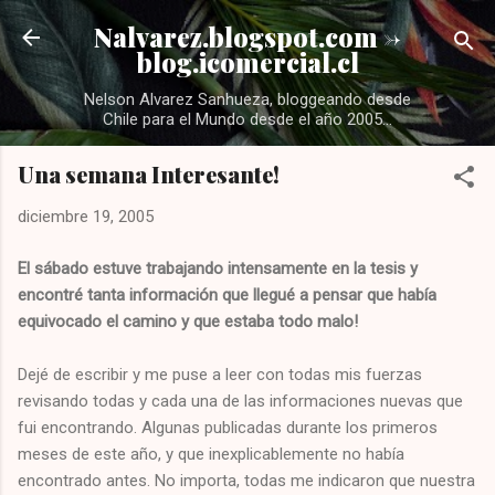
Ir al contenido principal
Nalvarez.blogspot.com ->
blog.icomercial.cl
Nelson Alvarez Sanhueza, bloggeando desde
Chile para el Mundo desde el año 2005...
Una semana Interesante!
diciembre 19, 2005
El sábado estuve trabajando intensamente en la tesis y
encontré tanta información que llegué a pensar que había
equivocado el camino y que estaba todo malo!
Dejé de escribir y me puse a leer con todas mis fuerzas
revisando todas y cada una de las informaciones nuevas que
fui encontrando. Algunas publicadas durante los primeros
meses de este año, y que inexplicablemente no había
encontrado antes. No importa, todas me indicaron que nuestra