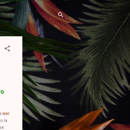
ro
 a
leer
o la
ise