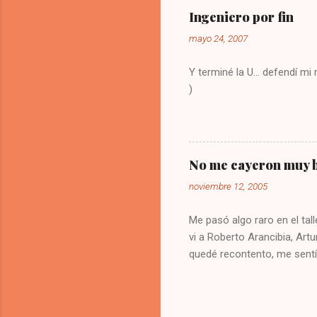
solución
Ingeniero por fin
olvide co
mayo 24, 2007
Y terminé la U... defendí m
)
No me cayeron muy b
noviembre 12, 2005
Me pasó algo raro en el tall
vi a Roberto Arancibia, Artu
quedé recontento, me sentí
buena impresión de los blog
de los cuales no cambié mi
200 supuestos asistentes a 