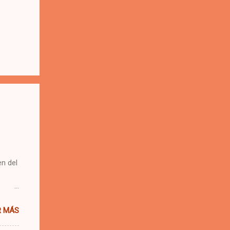
n del
 una
R MÁS
e.