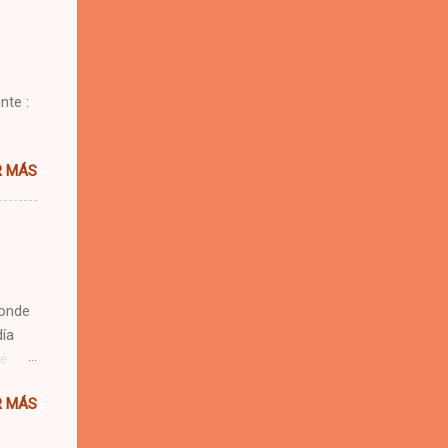
 se me
nte :
R MÁS
donde
día
vé una
es,
R MÁS
los
ual de