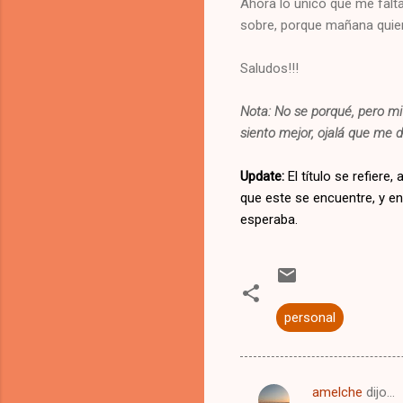
Ahora lo único que me falta
sobre, porque mañana quiero
Saludos!!!
Nota: No se porqué, pero m
siento mejor, ojalá que me d
Update:
El título se refiere
que este se encuentre, y e
esperaba.
personal
amelche
dijo…
C