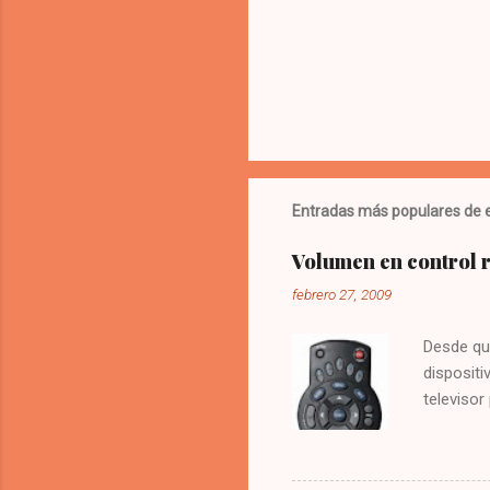
Entradas más populares de e
Volumen en control
febrero 27, 2009
Desde qu
dispositi
televisor
molesto.
vez la te
Digitar 9