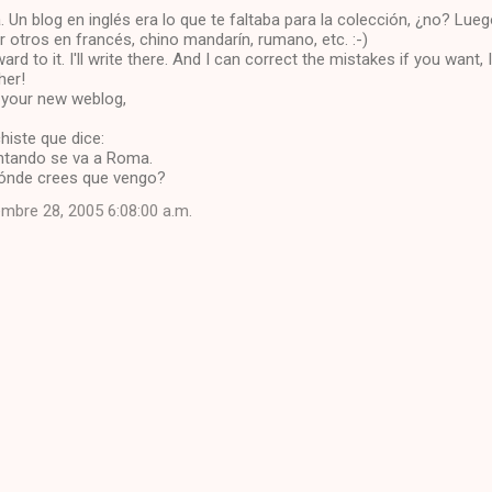
 Un blog en inglés era lo que te faltaba para la colección, ¿no? Lue
 otros en francés, chino mandarín, rumano, etc. :-)
ard to it. I'll write there. And I can correct the mistakes if you want, 
her!
r your new weblog,
histe que dice:
untando se va a Roma.
dónde crees que vengo?
embre 28, 2005 6:08:00 a.m.