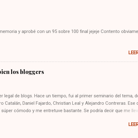
 por si alguien más tiene el mismo problema, y también para que no
mo arreglarlo jejeje. Saludos!
i memoria y aprobé con un 95 sobre 100 final jejeje Contento obviame
LEE
ien los bloggers
er legal de blogs. Hace un tiempo, fui al primer seminario del tema, 
ro Catalán, Daniel Fajardo, Christian Leal y Alejandro Contreras. Ese 
 súper cómodo y me entretuve bastante. Se podría decir que me lle
gers. Hoy fui al taller, y estaban gran parte de los mismos expositor
LEE
 apreciación, incluso la confirmé, pero me cayeron pésimo parte de 
las charlas. Tanto así que no quise saludar a nadie. ¿Serán todos ig