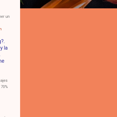
ner un
m
g?.
y la
.
me
sajes
l 70%