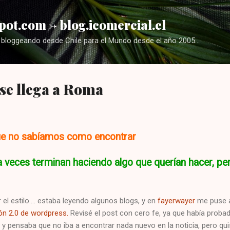
Ir al contenido principal
pot.com -> blog.icomercial.cl
bloggeando desde Chile para el Mundo desde el año 2005...
se llega a Roma
que no sabíamos como encontrar
 veces terminan haciendo algo que querían hacer, pe
el estilo.... estaba leyendo algunos blogs, y en
fayerwayer
me puse
ón 2.0 de wordpress.
Revisé el post con cero fe, ya que había probad
, y pensaba que no iba a encontrar nada nuevo en la noticia, pero qu