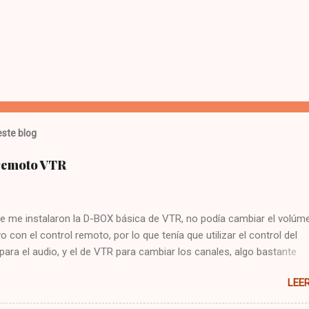
ste blog
 remoto VTR
e me instalaron la D-BOX básica de VTR, no podía cambiar el volúme
vo con el control remoto, por lo que tenía que utilizar el control del
 para el audio, y el de VTR para cambiar los canales, algo bastante
 Hoy me puse a buscar en google y encontré la solución : Presionar
LEE
cla CBL Presionar sin soltar la tecla SETUP hasta que la CBL parpade
93 Presionar y mantener la tecla de volúmen Dejo constancia de la