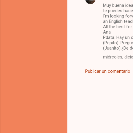
Muy buena idea.
o
te puedes hacer
m
I'm looking forw
an English teac
e
All the best fo
Ana
n
Pdata. Hay un c
t
(Pepito): Preg
(Juanito):¿De 
a
miércoles, dici
r
i
Publicar un comentario
o
s