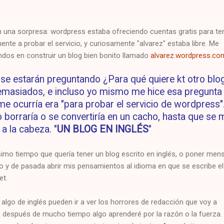
una sorpresa: wordpress estaba ofreciendo cuentas gratis para te
ente a probar el servicio, y curiosamente "alvarez" estaba libre. Me
os en construir un blog bien bonito llamado
alvarez.wordpress.co
e estarán preguntando ¿Para qué quiere kt otro blo
demasiados, e incluso yo mismo me hice esa pregunta 
e ocurría era "para probar el servicio de wordpress"
 borraría o se convertiría en un cacho, hasta que se 
 a la cabeza. "
UN BLOG EN INGLÉS
"
mo tiempo que quería tener un blog escrito en inglés, o poner men
ndo y de pasada abrir mis pensamientos al idioma en que se escribe e
et.
algo de inglés pueden ir a ver los horrores de redacción que voy a
después de mucho tiempo algo aprenderé por la razón o la fuerza.