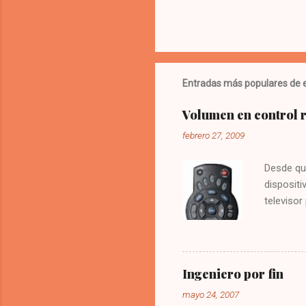
s
Entradas más populares de e
Volumen en control
febrero 27, 2009
Desde qu
dispositi
televisor
molesto.
vez la te
Digitar 9
solución
Ingeniero por fin
olvide co
mayo 24, 2007