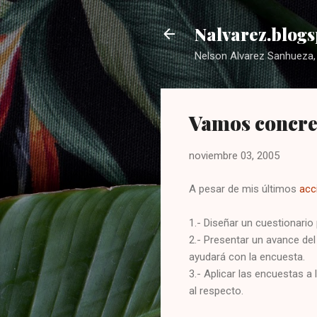
Nalvarez.blogs
Nelson Alvarez Sanhueza, 
Vamos concr
noviembre 03, 2005
A pesar de mis últimos
acc
1.- Diseñar un cuestionario
2.- Presentar un avance del
ayudará con la encuesta.
3.- Aplicar las encuestas a
al respecto.