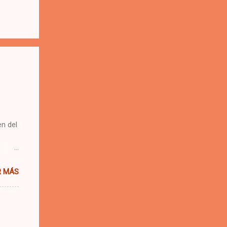
n del
 una
R MÁS
e.
 se me