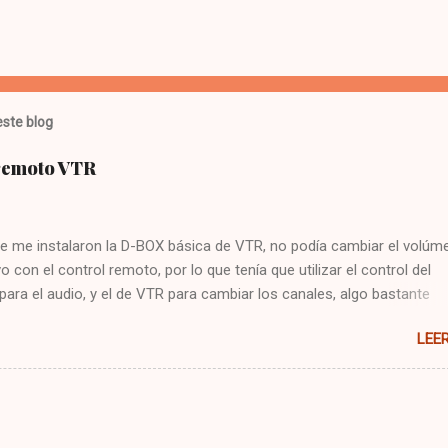
ste blog
 remoto VTR
e me instalaron la D-BOX básica de VTR, no podía cambiar el volúme
vo con el control remoto, por lo que tenía que utilizar el control del
 para el audio, y el de VTR para cambiar los canales, algo bastante
 Hoy me puse a buscar en google y encontré la solución : Presionar
LEE
cla CBL Presionar sin soltar la tecla SETUP hasta que la CBL parpade
93 Presionar y mantener la tecla de volúmen Dejo constancia de la
 por si alguien más tiene el mismo problema, y también para que no
mo arreglarlo jejeje. Saludos!