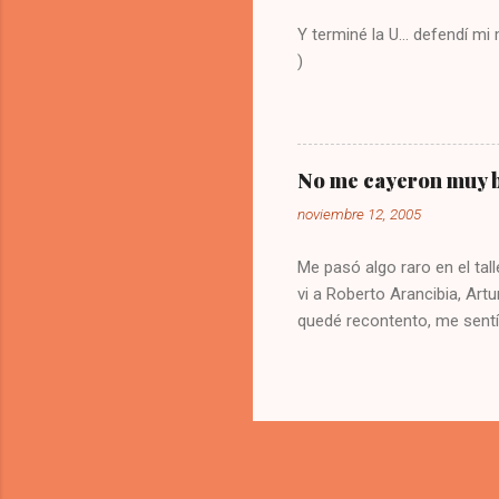
Y terminé la U... defendí m
)
No me cayeron muy b
noviembre 12, 2005
Me pasó algo raro en el tall
vi a Roberto Arancibia, Artu
quedé recontento, me sentí
buena impresión de los blog
de los cuales no cambié mi
200 supuestos asistentes a 
pesados? espero que no. M
el micrófono. Por favor, e
mínimo "Christian, disculp