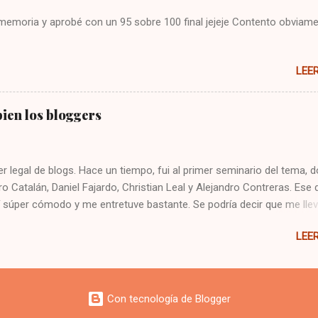
i memoria y aprobé con un 95 sobre 100 final jejeje Contento obviame
LEE
ien los bloggers
er legal de blogs. Hace un tiempo, fui al primer seminario del tema, 
ro Catalán, Daniel Fajardo, Christian Leal y Alejandro Contreras. Ese 
 súper cómodo y me entretuve bastante. Se podría decir que me lle
gers. Hoy fui al taller, y estaban gran parte de los mismos expositor
LEE
 apreciación, incluso la confirmé, pero me cayeron pésimo parte de 
las charlas. Tanto así que no quise saludar a nadie. ¿Serán todos ig
i molestia se produjo cuando empezaron a criticar que no se escu
s idea mía o ¿nunca en su vida habían ido a una charla? Eché de men
Con tecnología de Blogger
a pero no escuchamos bien, ¿puedes intentarlo de nuevo por favor?"