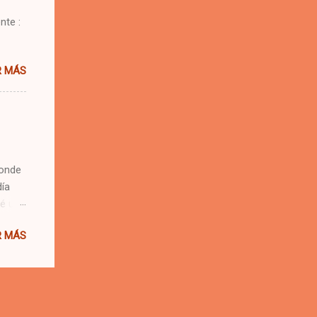
nte :
R MÁS
donde
día
vé una
es,
R MÁS
los
ual de
chaba
os un
 Son