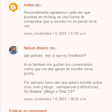
Iradya
dijo…
C
Personalmente agradezco cada vez que
o
posteas en mi blog, es una forma de
m
comprobar que lo escribo no se pierde en la
red.
e
lunes, noviembre 14, 2005 1:37:00 a.m.
n
t
Nelson Alvarez
dijo…
a
jaja gracias.. eso si que es feedback!!!
r
i
A mi también me gustan los comentarios...
como que me dan ganas de escribir otros
o
posts....
s
Por ejemplo hace rato que quiero escribir sobre
chat, msn y blogs... semejanzas y diferencias...
Se titularía "¿Blogs o Chat 2.0?"
lunes, noviembre 14, 2005 1:40:00 a.m.
Publicar un comentario