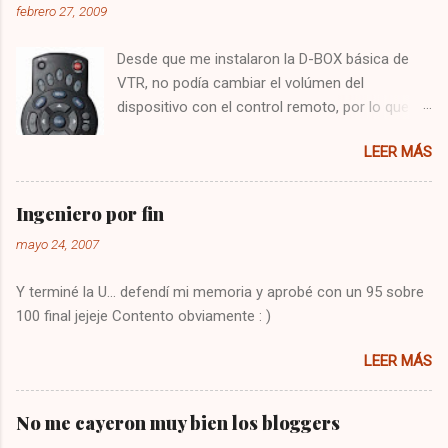
febrero 27, 2009
Desde que me instalaron la D-BOX básica de
VTR, no podía cambiar el volúmen del
dispositivo con el control remoto, por lo que
tenía que utilizar el control del televisor para el
LEER MÁS
audio, y el de VTR para cambiar los canales,
algo bastante molesto. Hoy me puse a buscar
en google y encontré la solución : Presionar
Ingeniero por fin
una vez la tecla CBL Presionar sin soltar la
mayo 24, 2007
tecla SETUP hasta que la CBL parpadee. Digitar
993 Presionar y mantener la tecla de volúmen
Y terminé la U... defendí mi memoria y aprobé con un 95 sobre
Dejo constancia de la solución por si alguien
100 final jejeje Contento obviamente : )
más tiene el mismo problema, y también para
que no se me olvide como arreglarlo jejeje.
LEER MÁS
Saludos!
No me cayeron muy bien los bloggers