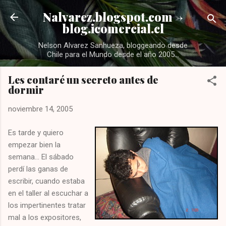
Ir al contenido principal
Nalvarez.blogspot.com ->
blog.icomercial.cl
Nelson Alvarez Sanhueza, bloggeando desde
Chile para el Mundo desde el año 2005...
Les contaré un secreto antes de
dormir
noviembre 14, 2005
Es tarde y quiero
empezar bien la
semana... El sábado
perdí las ganas de
escribir, cuando estaba
en el taller al escuchar a
los impertinentes tratar
mal a los expositores,