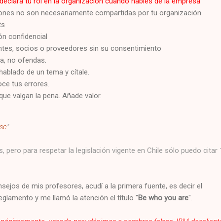
declara tu rol en la organización cuando hables de la empresa
iones no son necesariamente compartidas por tu organización
ts
ón confidencial
entes, socios o proveedores sin su consentimiento
a, no ofendas.
hablado de un tema y cítale.
ce tus errores.
que valgan la pena. Añade valor.
rse
"
, pero para respetar la legislación vigente en Chile sólo puedo citar
sejos de mis profesores, acudí a la primera fuente, es decir el
eglamento y me llamó la atención el título "
Be who you are
".