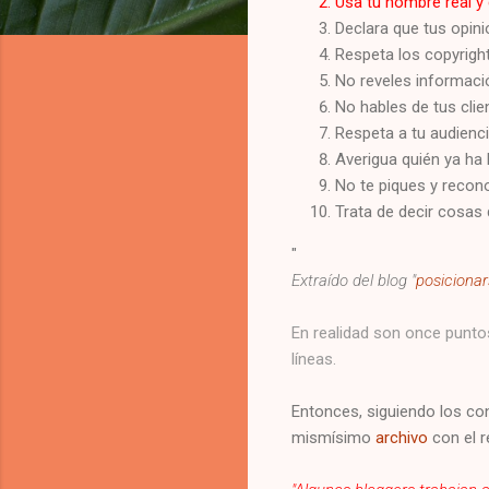
Usa tu nombre real y 
Declara que tus opin
Respeta los copyrigh
No reveles informaci
No hables de tus cli
Respeta a tu audienci
Averigua quién ya ha 
No te piques y recono
Trata de decir cosas 
"
Extraído del blog "
posiciona
En realidad son once puntos
líneas.
Entonces, siguiendo los con
mismísimo
archivo
con el r