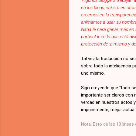
"Algunos bloggers trabajan
en los blogs, wikis o en otr
creemos en la transparencia
animamos a usar su nombre r
Nada le hará ganar más en l
particular en lo que está di
protección de si mismo y de 
Tal vez la traducción no sea
sobre todo la inteligencia p
uno mismo.
Sigo creyendo que "todo se
importante ser claros con n
verdad en nuestros actos y 
impunemente, mejor actúa 
Nota: Esto de las 10 líneas 