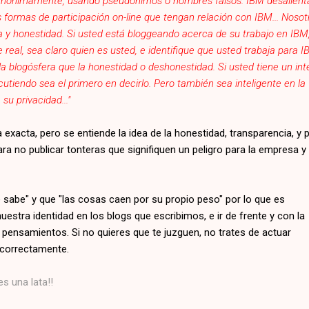
 anónimamente, usando pseudónimos o nombres falsos. IBM desalient
as formas de participación on-line que tengan relación con IBM... Nosot
 y honestidad. Si usted está bloggeando acerca de su trabajo en IBM,
eal, sea claro quien es usted, e identifique que usted trabaja para I
a blogósfera que la honestidad o deshonestidad. Si usted tiene un int
scutiendo sea el primero en decirlo. Pero también sea inteligente en la
su privacidad..."
 exacta, pero se entiende la idea de la honestidad, transparencia, y 
ara no publicar tonteras que signifiquen un peligro para la empresa y
 sabe" y que "las cosas caen por su propio peso" por lo que es
uestra identidad en los blogs que escribimos, e ir de frente y con la
pensamientos. Si no quieres que te juzguen, no trates de actuar
correctamente.
es una lata!!