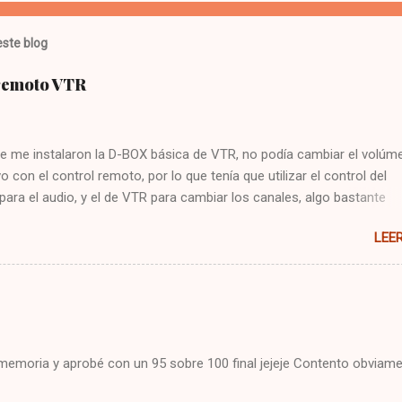
ste blog
 remoto VTR
e me instalaron la D-BOX básica de VTR, no podía cambiar el volúme
vo con el control remoto, por lo que tenía que utilizar el control del
 para el audio, y el de VTR para cambiar los canales, algo bastante
 Hoy me puse a buscar en google y encontré la solución : Presionar
LEE
cla CBL Presionar sin soltar la tecla SETUP hasta que la CBL parpade
93 Presionar y mantener la tecla de volúmen Dejo constancia de la
 por si alguien más tiene el mismo problema, y también para que no
mo arreglarlo jejeje. Saludos!
i memoria y aprobé con un 95 sobre 100 final jejeje Contento obviame