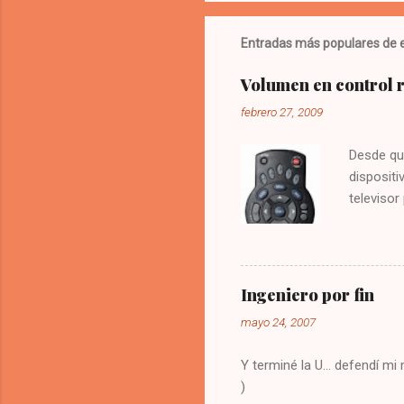
Entradas más populares de e
Volumen en control
febrero 27, 2009
Desde qu
dispositi
televisor
molesto.
vez la te
Digitar 9
solución
Ingeniero por fin
olvide co
mayo 24, 2007
Y terminé la U... defendí m
)