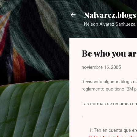
Nalvarez.blogs
Nelson Alvarez Sanhueza, 
Be who you ar
noviembre 16, 2005
Revisando algunos blogs de
reglamento que tiene IBM p
Las normas se resumen en la
"
Ten en cuenta que ere