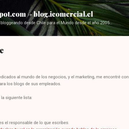
Ir al contenido principal
pot.com -> blog.icomercial.cl
bloggeando desde Chile para el Mundo desde el año 2005...
e
dicados al mundo de los negocios, y el marketing, me encontré con
ara los blogs de sus empleados.
 siguiente lista:
s el responsable de lo que escribes.