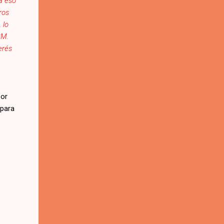
a eso
ros
 lo
BM.
erés
por
 para