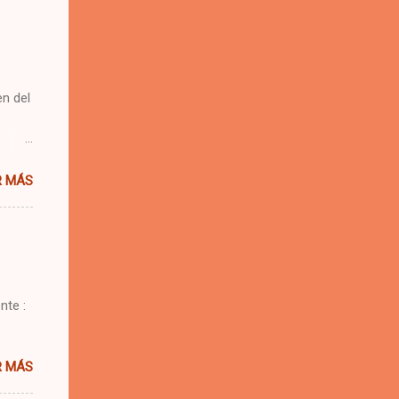
n del
 una
R MÁS
e.
 se me
nte :
R MÁS