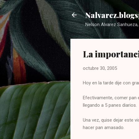
Nalvarez.blogs
Nelson Alvarez Sanhueza, 
La importanci
octubre 30, 2005
Hoy en la tarde dije con gr
Efectivamente, comer pan 
llegando a 5 panes diarios.
Una vez, quise dejar este v
hacer pan amasado.