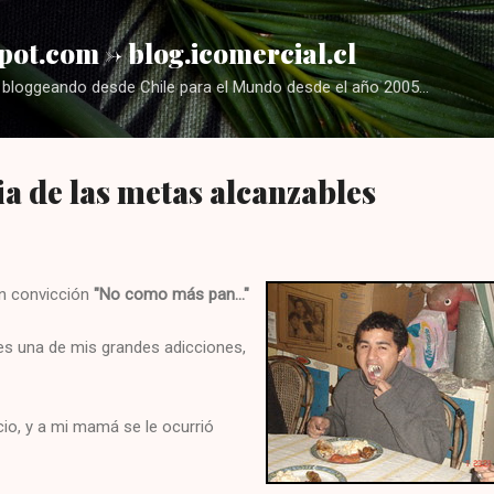
Ir al contenido principal
pot.com -> blog.icomercial.cl
bloggeando desde Chile para el Mundo desde el año 2005...
a de las metas alcanzables
an convicción
"No como más pan..."
es una de mis grandes adicciones,
icio, y a mi mamá se le ocurrió