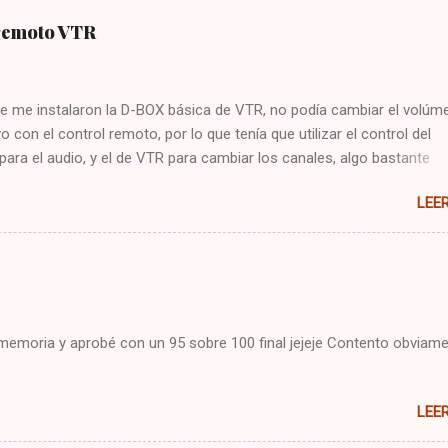
 remoto VTR
e me instalaron la D-BOX básica de VTR, no podía cambiar el volúme
vo con el control remoto, por lo que tenía que utilizar el control del
 para el audio, y el de VTR para cambiar los canales, algo bastante
 Hoy me puse a buscar en google y encontré la solución : Presionar
LEE
cla CBL Presionar sin soltar la tecla SETUP hasta que la CBL parpade
93 Presionar y mantener la tecla de volúmen Dejo constancia de la
 por si alguien más tiene el mismo problema, y también para que no
mo arreglarlo jejeje. Saludos!
i memoria y aprobé con un 95 sobre 100 final jejeje Contento obviame
LEE