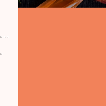
 menos
ne