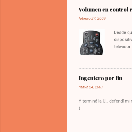
Volumen en control
febrero 27, 2009
Desde qu
dispositi
televisor
molesto.
vez la te
Digitar 9
solución
Ingeniero por fin
olvide co
mayo 24, 2007
Y terminé la U... defendí m
)