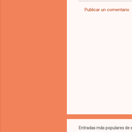
Publicar un comentario
C
o
m
e
n
t
a
r
i
o
s
Entradas más populares de e