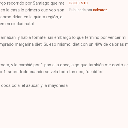
argo recorrido por Santiago que me
DSC01518
r en la casa lo primero que veo son
Publicada por
nalvarez
.
como dirían en la quinta región, o
en mi ciudad natal.
lamaban, y había tomate, sin embargo lo que terminó por vencer mi
mprado margarina diet. Sí, eso mismo, diet con un 49% de calorias
 meta, y la cambié por 1 pan a la once, algo que también me costó e
 1, sobre todo cuando se veía todo tan rico, fue difícil.
 coca cola, el azúcar, y la mayonesa.