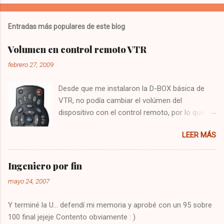
Entradas más populares de este blog
Volumen en control remoto VTR
febrero 27, 2009
Desde que me instalaron la D-BOX básica de
VTR, no podía cambiar el volúmen del
dispositivo con el control remoto, por lo que
tenía que utilizar el control del televisor para el
LEER MÁS
audio, y el de VTR para cambiar los canales,
algo bastante molesto. Hoy me puse a buscar
en google y encontré la solución : Presionar
Ingeniero por fin
una vez la tecla CBL Presionar sin soltar la
mayo 24, 2007
tecla SETUP hasta que la CBL parpadee. Digitar
993 Presionar y mantener la tecla de volúmen
Y terminé la U... defendí mi memoria y aprobé con un 95 sobre
Dejo constancia de la solución por si alguien
100 final jejeje Contento obviamente : )
más tiene el mismo problema, y también para