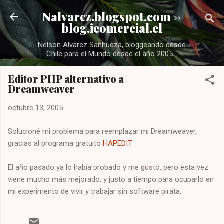
Ir al contenido principal
Nalvarez.blogspot.com ->
blog.icomercial.cl
Nelson Alvarez Sanhueza, bloggeando desde
Chile para el Mundo desde el año 2005...
Editor PHP alternativo a
Dreamweaver
octubre 13, 2005
Solucioné mi problema para reemplazar mi Dreamweaver,
gracias al programa gratuito
HAPEDIT
El año pasado ya lo había probado y me gustó, pero esta vez
viene mucho más mejorado, y justo a tiempo para ocuparlo en
mi experimento de vivir y trabajar sin software pirata.